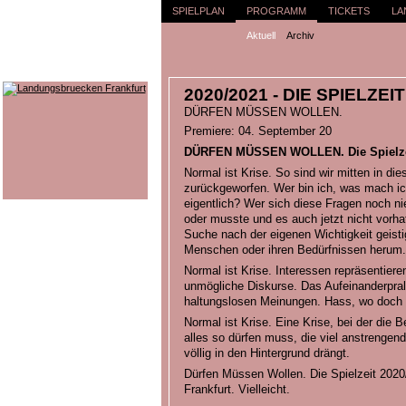
SPIELPLAN
PROGRAMM
TICKETS
LA
Aktuell
Archiv
2020/2021 - DIE SPIELZEIT
DÜRFEN MÜSSEN WOLLEN.
Premiere: 04. September 20
DÜRFEN MÜSSEN WOLLEN. Die Spielzei
Normal ist Krise. So sind wir mitten in di
zurückgeworfen. Wer bin ich, was mach ic
eigentlich? Wer sich diese Fragen noch nie
oder musste und es auch jetzt nicht vorhatte
Suche nach der eigenen Wichtigkeit geist
Menschen oder ihren Bedürfnissen herum. 
Normal ist Krise. Interessen repräsentiere
unmögliche Diskurse. Das Aufeinanderpral
haltungslosen Meinungen. Hass, wo doch 
Normal ist Krise. Eine Krise, bei der die
alles so dürfen muss, die viel anstrengend
völlig in den Hintergrund drängt.
Dürfen Müssen Wollen. Die Spielzeit 202
Frankfurt. Vielleicht.