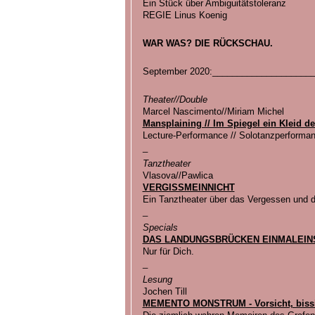
Ein Stück über Ambiguitätstoleranz
REGIE Linus Koenig
WAR WAS? DIE RÜCKSCHAU.
September 2020:____________________
Theater//Double
Marcel Nascimento//Miriam Michel
Mansplaining // Im Spiegel ein Kleid de
Lecture-Performance // Solotanzperforma
_
Tanztheater
Vlasova//Pawlica
VERGISSMEINNICHT
Ein Tanztheater über das Vergessen und 
_
Specials
DAS LANDUNGSBRÜCKEN EINMALEIN
Nur für Dich.
_
Lesung
Jochen Till
MEMENTO MONSTRUM - Vorsicht, biss