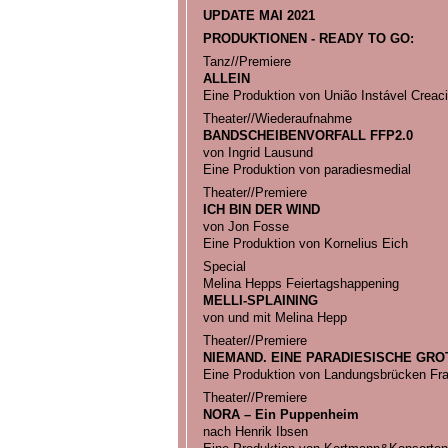
UPDATE MAI 2021
PRODUKTIONEN - READY TO GO:
Tanz//Premiere
ALLEIN
Eine Produktion von União Instável Creac
Theater//Wiederaufnahme
BANDSCHEIBENVORFALL FFP2.0
von Ingrid Lausund
Eine Produktion von paradiesmedial
Theater//Premiere
ICH BIN DER WIND
von Jon Fosse
Eine Produktion von Kornelius Eich
Special
Melina Hepps Feiertagshappening
MELLI-SPLAINING
von und mit Melina Hepp
Theater//Premiere
NIEMAND. EINE PARADIESISCHE GR
Eine Produktion von Landungsbrücken Fr
Theater//Premiere
NORA – Ein Puppenheim
nach Henrik Ibsen