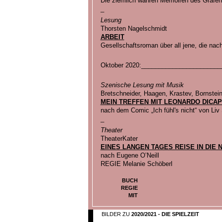
Die ziemlich wahren Memoiren des Grafen
_
Lesung
Thorsten Nagelschmidt
ARBEIT
Gesellschaftsroman über all jene, die nac
Oktober 2020:______________________
Szenische Lesung mit Musik
Bretschneider, Haagen, Krastev, Bornstei
MEIN TREFFEN MIT LEONARDO DICAP
nach dem Comic „Ich fühl's nicht“ von Liv
_
Theater
TheaterKater
EINES LANGEN TAGES REISE IN DIE 
nach Eugene O’Neill
REGIE Melanie Schöberl
BUCH
REGIE
MIT
BILDER ZU
2020/2021 - DIE SPIELZEIT