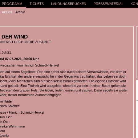
PROGRAMM
TICKETS
LANDUNGSBRÜCKEN
PRESSEMATERIAL
KON
Aktuell
Archiv
N DER WIND
UNERBITTLICH IN DIE ZUKUNFT
 Juli 21
 07.07.2021, 20:00 Uhr
wegischen von Hinrich Schmidt-Henkel
n auf einem Segelboot. Der eine sehnt sich nach seinem Verschwinden, vor dem er
itig fürchtet, der andere versucht ihn in der Gegenwart zu halten, das Leben sei doch
hlecht. Zwei Menschen sind auf sich selbst zurückgeworfen. Die eigene Existenz wird
tand gestellt. Eine Freiheit wird ausgelebt, ohne frei zu sein. In einer Bucht gehen sie
betreten den grauen Fels. Sie leben, reden, essen und saufen. Dann segeln sie weiter
Meer, dieser berühmten Zukunft entgegen.
on Häder
Nora Solcher
sse / Hinrich Schmidt-Henkel
lius Eich
n Ott
reike Wehrmann
oth
Koenig