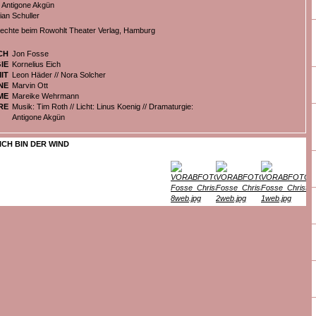
 Antigone Akgün
ian Schuller
echte beim Rowohlt Theater Verlag, Hamburg
CH
Jon Fosse
IE
Kornelius Eich
IT
Leon Häder // Nora Solcher
NE
Marvin Ott
ME
Mareike Wehrmann
RE
Musik: Tim Roth // Licht: Linus Koenig // Dramaturgie:
Antigone Akgün
ICH BIN DER WIND