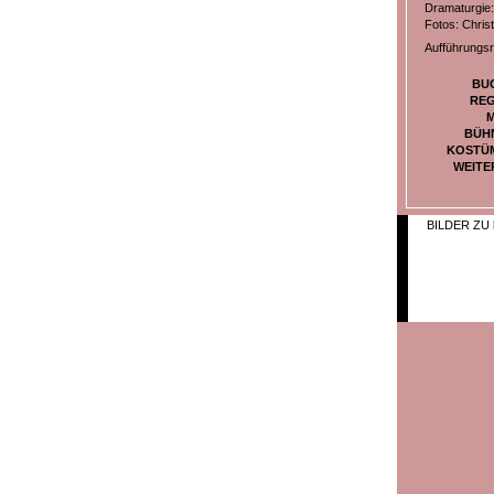
Dramaturgie:
Fotos: Christ
Aufführungsr
BU
REG
M
BÜH
KOSTÜ
WEITE
BILDER ZU