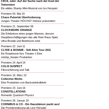
CECIL oder: Auf der Suche nach der Insel der
Trøtentiere
Ein wildes Shanty-Mini-Musical von Iso Herquist
Premiere 04. Mai 19
Chaos Pubertät Überforderung
Junges Theater HÖCHST Inklusiv präsentiert:
Premiere 21. September 06
CLOCKWORK ORANGE
Die Erlebnisse eines jungen Mannes, dessen
Hauptbeschäftigungen das alte Rein-Raus-Spiel,
Ultra-Brutale und Beethoven sind.
Premiere 22. Juni 11
CLYDE & BONNIE - Still Alive Tour 2011
Ein Roadmovie fürs Theater // Eine
möööp_theater Produktion
Premiere 24. April 19
COLIS SUSPECT
Filmvorführung und Talk
Premiere 16. März 22
Collective Works
Eine Produktion von Backsteinkollektiv
Premiere 23. Juni 16
CONSTELLATIONS
Romantic Quantum Physics
Premiere 26. Januar 20
CORNIBUS & CO - Ein Hausdämon packt aus!
Die Premierenlesung als Live-Hörspiel