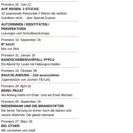
Premiere 20. Juni 12
AUF REISEN. 3 STÜCKE.
10 spannende Reiseziele // Wären die weißen
Gardinen nicht ... plus Special Guests
AUTORINNEN / IDENTITÄTEN /
PERSPEKTIVEN
Lesungen und Schreibworkshops
Premiere 10. September 16
B* bitch!
Mut zur Wut.
Premiere 31. Januar 19
BANDSCHEIBENVORFALL FFP2.0
Ein Abend für Leute mit Haltungsschäden
Premiere 15. Oktober 08
BAUCHLANDUNG - Zeit auszuziehen
Jugendstück von Jochen Till (UA)
Premiere 28. April 16
BEING PAGAT
Am Anfang heiße ich Ende. Und am Ende Michael.
Premiere 06. September 18
BIEDERMANN UND DIE BRANDSTIFTER
Die beste Tarnung ist immer noch die blanke und
nackte Wahrheit. Die glaubt niemand.
Premiere 27. März 26
BIG OTHER
Wir verstehen uns total!