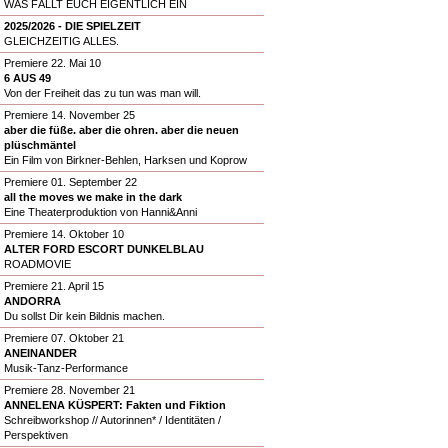
WAS FÄLLT EUCH EIGENTLICH EIN
2025/2026 - DIE SPIELZEIT
GLEICHZEITIG ALLES.
Premiere 22. Mai 10
6 AUS 49
Von der Freiheit das zu tun was man will.
Premiere 14. November 25
aber die füße. aber die ohren. aber die neuen
plüschmäntel
Ein Film von Birkner-Behlen, Harksen und Koprow
Premiere 01. September 22
all the moves we make in the dark
Eine Theaterproduktion von Hanni&Anni
Premiere 14. Oktober 10
ALTER FORD ESCORT DUNKELBLAU
ROADMOVIE
Premiere 21. April 15
ANDORRA
Du sollst Dir kein Bildnis machen.
Premiere 07. Oktober 21
ANEINANDER
Musik-Tanz-Performance
Premiere 28. November 21
ANNELENA KÜSPERT: Fakten und Fiktion
Schreibworkshop // Autorinnen* / Identitäten /
Perspektiven