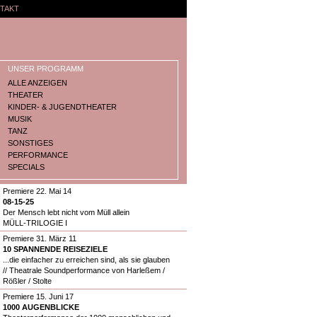
TAKT
UNSER PROGRAMM
ALLE ANZEIGEN
THEATER
KINDER- & JUGENDTHEATER
MUSIK
TANZ
SONSTIGES
PERFORMANCE
SPECIALS
Premiere 22. Mai 14
08-15-25
Der Mensch lebt nicht vom Müll allein
MÜLL-TRILOGIE I
Premiere 31. März 11
10 SPANNENDE REISEZIELE
...die einfacher zu erreichen sind, als sie glauben
// Theatrale Soundperformance von Harleßem /
Rößler / Stolte
Premiere 15. Juni 17
1000 AUGENBLICKE