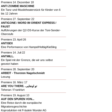
Premiere 14. Dezember 18
ANTI ZOMBIE MASCHINE
Ein Tanz-und-Musiktheaterstück für Kinder von 6
bis 12 Jahren
Premiere 27. September 22
ANTIGONE / MORD IM ORIENT EXPRESS /
FAUST
Aufführungen der Q2-DS-Kurse der Toni-Sender-
Oberstufe
Premiere 23. April 26
ANTISEX
Eine Performance von Hampel/Helbig/Kießling
Premiere 14. Juli 22
ANTMILL.
Ein Spiel mit der Grenze, die wir uns selbst
gesetzt haben
Premiere 28. September 20
ARBEIT - Thorsten Nagelschmidt
Lesung
Premiere 16. März 17
ARE YOU THERE. .تو اونجایی
Teheran / Frankfurt
Premiere 19. August 10
AUF DEN SPUREN VON...
Eine Reise durch die europäische
Migrationsgeschichte
Koproduktion mit Fräulein Wunder AG