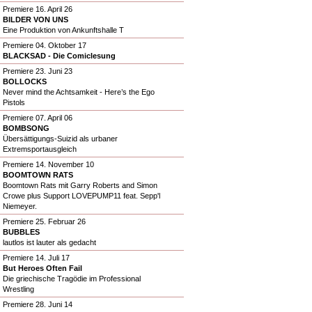
Premiere 16. April 26
BILDER VON UNS
Eine Produktion von Ankunftshalle T
Premiere 04. Oktober 17
BLACKSAD - Die Comiclesung
Premiere 23. Juni 23
BOLLOCKS
Never mind the Achtsamkeit - Here’s the Ego
Pistols
Premiere 07. April 06
BOMBSONG
Übersättigungs-Suizid als urbaner
Extremsportausgleich
Premiere 14. November 10
BOOMTOWN RATS
Boomtown Rats mit Garry Roberts and Simon
Crowe plus Support LOVEPUMP11 feat. Sepp'l
Niemeyer.
Premiere 25. Februar 26
BUBBLES
lautlos ist lauter als gedacht
Premiere 14. Juli 17
But Heroes Often Fail
Die griechische Tragödie im Professional
Wrestling
Premiere 28. Juni 14