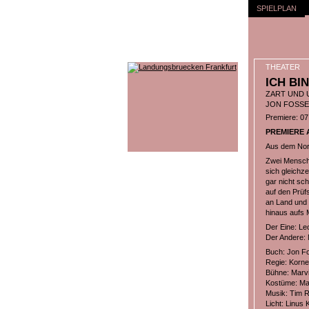
SPIELPLAN
THEATER
ICH BI
ZART UND 
JON FOSSE
Premiere: 07.
PREMIERE AM
Aus dem Nor
Zwei Mensche
sich gleichze
gar nicht sc
auf den Prüfs
an Land und 
hinaus aufs 
Der Eine: Le
Der Andere: 
Buch: Jon Fo
Regie: Korne
Bühne: Marvi
Kostüme: Ma
Musik: Tim R
Licht: Linus 