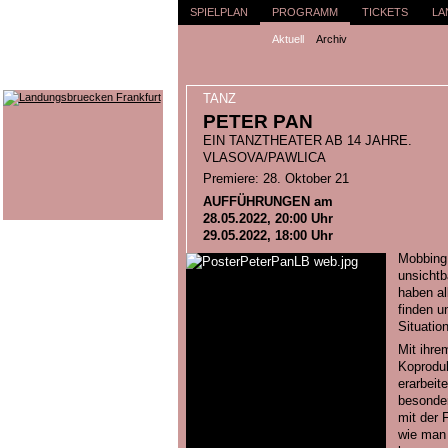
SPIELPLAN
PROGRAMM
TICKETS
LA
Aktuell
Archiv
TANZ
PETER PAN
EIN TANZTHEATER AB 14 JAHRE.
VLASOVA/PAWLICA
Premiere: 28. Oktober 21
AUFFÜHRUNGEN am
28.05.2022, 20:00 Uhr
29.05.2022, 18:00 Uhr
Mobbing
unsichtba
haben al
finden u
Situatio
Mit ihre
Koproduk
erarbeit
besonder
mit der 
wie man