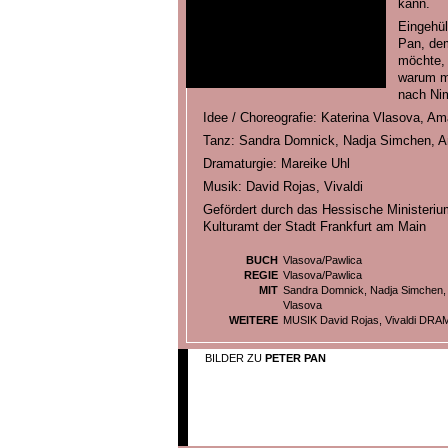
kann.
Eingehül
Pan, de
möchte, 
warum m
nach Nim
Idee / Choreografie: Katerina Vlasova, A
Tanz: Sandra Domnick, Nadja Simchen, A
Dramaturgie: Mareike Uhl
Musik: David Rojas, Vivaldi
Gefördert durch das Hessische Ministeriu
Kulturamt der Stadt Frankfurt am Main
BUCH
Vlasova/Pawlica
REGIE
Vlasova/Pawlica
MIT
Sandra Domnick, Nadja Simchen, 
Vlasova
WEITERE
MUSIK David Rojas, Vivaldi DR
BILDER ZU
PETER PAN