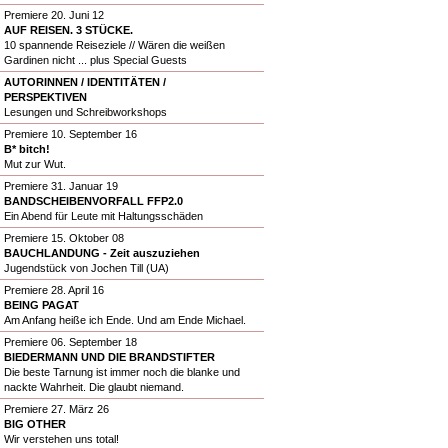
Premiere 20. Juni 12
AUF REISEN. 3 STÜCKE.
10 spannende Reiseziele // Wären die weißen
Gardinen nicht ... plus Special Guests
AUTORINNEN / IDENTITÄTEN /
PERSPEKTIVEN
Lesungen und Schreibworkshops
Premiere 10. September 16
B* bitch!
Mut zur Wut.
Premiere 31. Januar 19
BANDSCHEIBENVORFALL FFP2.0
Ein Abend für Leute mit Haltungsschäden
Premiere 15. Oktober 08
BAUCHLANDUNG - Zeit auszuziehen
Jugendstück von Jochen Till (UA)
Premiere 28. April 16
BEING PAGAT
Am Anfang heiße ich Ende. Und am Ende Michael.
Premiere 06. September 18
BIEDERMANN UND DIE BRANDSTIFTER
Die beste Tarnung ist immer noch die blanke und
nackte Wahrheit. Die glaubt niemand.
Premiere 27. März 26
BIG OTHER
Wir verstehen uns total!