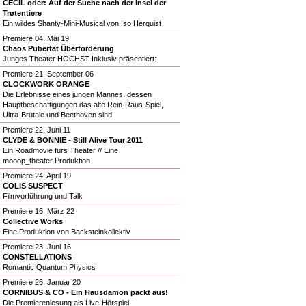
CECIL oder: Auf der Suche nach der Insel der
Trøtentiere
Ein wildes Shanty-Mini-Musical von Iso Herquist
Premiere 04. Mai 19
Chaos Pubertät Überforderung
Junges Theater HÖCHST Inklusiv präsentiert:
Premiere 21. September 06
CLOCKWORK ORANGE
Die Erlebnisse eines jungen Mannes, dessen
Hauptbeschäftigungen das alte Rein-Raus-Spiel,
Ultra-Brutale und Beethoven sind.
Premiere 22. Juni 11
CLYDE & BONNIE - Still Alive Tour 2011
Ein Roadmovie fürs Theater // Eine
möööp_theater Produktion
Premiere 24. April 19
COLIS SUSPECT
Filmvorführung und Talk
Premiere 16. März 22
Collective Works
Eine Produktion von Backsteinkollektiv
Premiere 23. Juni 16
CONSTELLATIONS
Romantic Quantum Physics
Premiere 26. Januar 20
CORNIBUS & CO - Ein Hausdämon packt aus!
Die Premierenlesung als Live-Hörspiel