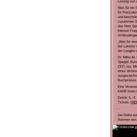
Lesung von u
Was für ein 
für Postcolon
und beschrie
zusammen Sex
das Netz Sara
intimste Fra
Schleudergan
„Was für ein
der Lektüre n
der Longlist
Dr. Mithu M. 
Spiegel, Bun
ZEIT, taz, M
eines Verbre
ausgezeichne
Buchpreises
Eine Veranst
KANE innen i
Eintritt: 5,- €
Tickets:
HIE
-
Die Reihe wi
Rahmen des 