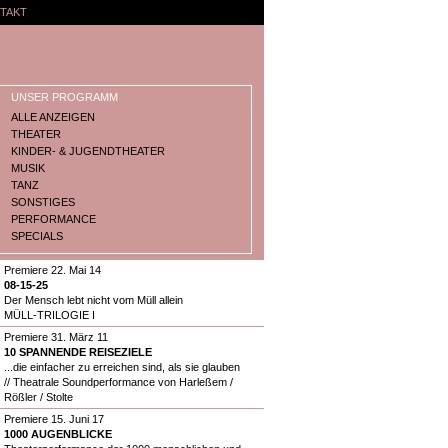
TAKT
UNSER PROGRAMM
ALLE ANZEIGEN
THEATER
KINDER- & JUGENDTHEATER
MUSIK
TANZ
SONSTIGES
PERFORMANCE
SPECIALS
Premiere 22. Mai 14
08-15-25
Der Mensch lebt nicht vom Müll allein
MÜLL-TRILOGIE I
Premiere 31. März 11
10 SPANNENDE REISEZIELE
...die einfacher zu erreichen sind, als sie glauben
// Theatrale Soundperformance von Harleßem /
Rößler / Stolte
Premiere 15. Juni 17
1000 AUGENBLICKE