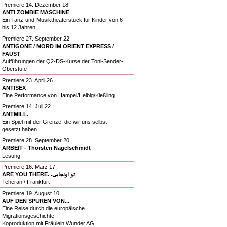
Premiere 14. Dezember 18
ANTI ZOMBIE MASCHINE
Ein Tanz-und-Musiktheaterstück für Kinder von 6
bis 12 Jahren
Premiere 27. September 22
ANTIGONE / MORD IM ORIENT EXPRESS /
FAUST
Aufführungen der Q2-DS-Kurse der Toni-Sender-
Oberstufe
Premiere 23. April 26
ANTISEX
Eine Performance von Hampel/Helbig/Kießling
Premiere 14. Juli 22
ANTMILL.
Ein Spiel mit der Grenze, die wir uns selbst
gesetzt haben
Premiere 28. September 20
ARBEIT - Thorsten Nagelschmidt
Lesung
Premiere 16. März 17
ARE YOU THERE. .تو اونجایی
Teheran / Frankfurt
Premiere 19. August 10
AUF DEN SPUREN VON...
Eine Reise durch die europäische
Migrationsgeschichte
Koproduktion mit Fräulein Wunder AG