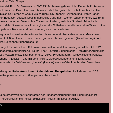
nd mit Mithu Sanyal
Skandal: Prof. Dr. Saraswati ist WEISS! Schlimmer geht es nicht. Denn die Professorin
ial Studies in Düsseldorf war eben noch die Übergöttin aller Debatten über Identität –
b sich als Person of Colour. Als würden Sally Rooney, Beyoncé und Frantz Fanon
 Education gucken, beginnt damit eine Jagd nach „echter“ Zugehörigkeit. Während
swati hetzt und Demos ihre Entlassung fordern, stellt ihre Studentin Nivedita ihr
gen. Mithu Sanyal schreibt mit beglückender Selbstironie und befreiendem Wissen. Den
g dieses Romans verlässt niemand, wie er:sie ihn betrat.
e gnadenlos witzige Identitätssuche, die nichts und niemanden schont. Man ist nach
icht bloß schlauer – sondern auch garantiert besser gelaunt.“ (Alina Bronsky) - Auf
 des Deutschen Buchpreises 2021.
Sanyal, Schriftstellerin, Kulturwissenschaftlerin und Journalistin, für WDR, DLF, SWR,
deszentrale für politische Bildung, The Guardian, Süddeutsche, Frankfurter Allgemeine,
issy Magazine etc. Sachbücher u.a. "Vulva" (Wagenbach), "Vergewaltigung. Aspekte
chens" (Nautilus.), das mit dem Preis „Geisteswissenschaften international“
t wurde. Ihr Debütroman „Identitti“ (Hanser) steht auf der Longlist des Deutschen
.
altung der Reihe
Autorinnen* / Identitäten / Perspektiven
im Rahmen von 20.21
n Kooperation mit der Bildungsstätte Anne Frank.
R
rd gefördert von der Beauftragten der Bundesregierung für Kultur und Medien im
Förderprogramms Fonds Soziokultur Programm, Neustartkultur.