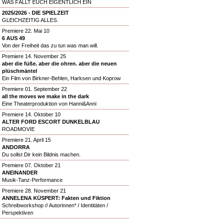
WAS FÄLLT EUCH EIGENTLICH EIN
2025/2026 - DIE SPIELZEIT
GLEICHZEITIG ALLES.
Premiere 22. Mai 10
6 AUS 49
Von der Freiheit das zu tun was man will.
Premiere 14. November 25
aber die füße. aber die ohren. aber die neuen
plüschmäntel
Ein Film von Birkner-Behlen, Harksen und Koprow
Premiere 01. September 22
all the moves we make in the dark
Eine Theaterproduktion von Hanni&Anni
Premiere 14. Oktober 10
ALTER FORD ESCORT DUNKELBLAU
ROADMOVIE
Premiere 21. April 15
ANDORRA
Du sollst Dir kein Bildnis machen.
Premiere 07. Oktober 21
ANEINANDER
Musik-Tanz-Performance
Premiere 28. November 21
ANNELENA KÜSPERT: Fakten und Fiktion
Schreibworkshop // Autorinnen* / Identitäten /
Perspektiven