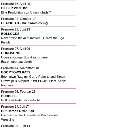
Premiere 16. April 26
BILDER VON UNS
Eine Produktion von Ankunftshalle T
Premiere 04. Oktober 17
BLACKSAD - Die Comiclesung
Premiere 23. Juni 23
BOLLOCKS
Never mind the Achtsamkeit - Here’s the Ego
Pistols
Premiere 07. April 06
BOMBSONG
Übersättigungs-Suizid als urbaner
Extremsportausgleich
Premiere 14. November 10
BOOMTOWN RATS
Boomtown Rats mit Garry Roberts and Simon
Crowe plus Support LOVEPUMP11 feat. Sepp'l
Niemeyer.
Premiere 25. Februar 26
BUBBLES
lautlos ist lauter als gedacht
Premiere 14. Juli 17
But Heroes Often Fail
Die griechische Tragödie im Professional
Wrestling
Premiere 28. Juni 14