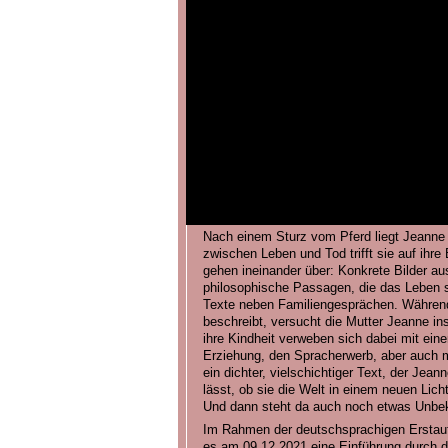
Nach einem Sturz vom Pferd liegt Jeann
zwischen Leben und Tod trifft sie auf ihre
gehen ineinander über: Konkrete Bilder aus
philosophische Passagen, die das Leben s
Texte neben Familiengesprächen. Während
beschreibt, versucht die Mutter Jeanne i
ihre Kindheit verweben sich dabei mit ei
Erziehung, den Spracherwerb, aber auch m
ein dichter, vielschichtiger Text, der Je
lässt, ob sie die Welt in einem neuen Lic
Und dann steht da auch noch etwas Unbek
Im Rahmen der deutschsprachigen Ersta
es am 09.12.2021 eine Einführung durch di