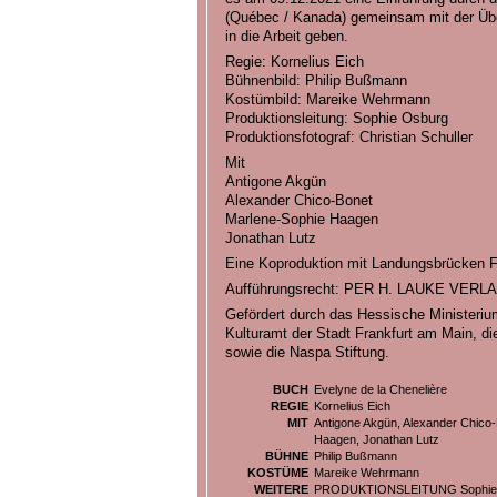
(Québec / Kanada) gemeinsam mit der Üb
in die Arbeit geben.
Regie: Kornelius Eich
Bühnenbild: Philip Bußmann
Kostümbild: Mareike Wehrmann
Produktionsleitung: Sophie Osburg
Produktionsfotograf: Christian Schuller
Mit
Antigone Akgün
Alexander Chico-Bonet
Marlene-Sophie Haagen
Jonathan Lutz
Eine Koproduktion mit Landungsbrücken Fr
Aufführungsrecht: PER H. LAUKE VERLA
Gefördert durch das Hessische Ministeriu
Kulturamt der Stadt Frankfurt am Main, d
sowie die Naspa Stiftung.
BUCH
Evelyne de la Chenelière
REGIE
Kornelius Eich
MIT
Antigone Akgün, Alexander Chico-
Haagen, Jonathan Lutz
BÜHNE
Philip Bußmann
KOSTÜME
Mareike Wehrmann
WEITERE
PRODUKTIONSLEITUNG Sophie