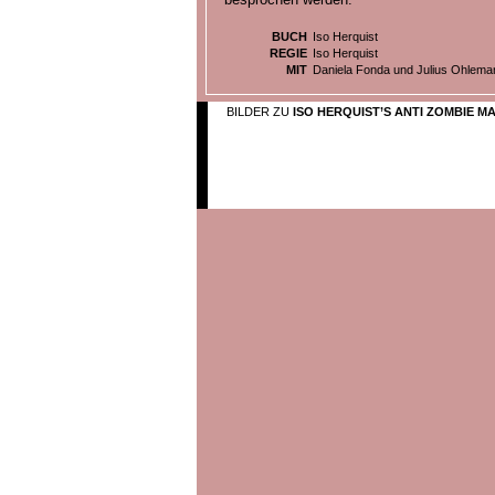
BUCH
Iso Herquist
REGIE
Iso Herquist
MIT
Daniela Fonda und Julius Ohlema
BILDER ZU
ISO HERQUIST’S ANTI ZOMBIE MA