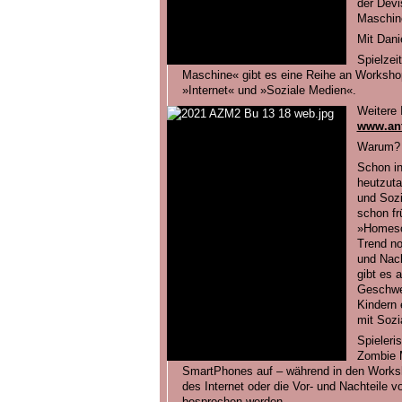
der Devi
Maschin
Mit Dani
Spielzei
Maschine« gibt es eine Reihe an Works
»Internet« und »Soziale Medien«.
Weitere 
www.an
Warum?
Schon in
heutzuta
und Sozi
schon fr
»Homesch
Trend no
und Nach
gibt es a
Geschwe
Kindern 
mit Sozi
Spieleri
Zombie 
SmartPhones auf – während in den Worksh
des Internet oder die Vor- und Nachteile v
besprochen werden.