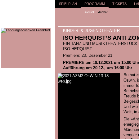
SPIELPLAN
PROGRAMM
TICKETS
LA
Aktuell
Archiv
KINDER- & JUGENDTHEATER
ISO HERQUIST’S ANTI ZO
EIN TANZ-UND-MUSIKTHEATERSTÜCK F
ISO HERQUIST
Premiere: 20. Dezember 21
PREMIERE am 19.12.2021 um 15:00 Uh
Aufführung am 20.12., um 16:00 Uhr
Bu hat e
Oswin, i
immer fü
Betriebs
Freude 
Beigesch
Und wie 
Welt, in
Die »Ant
energieg
Märchen 
verquer 