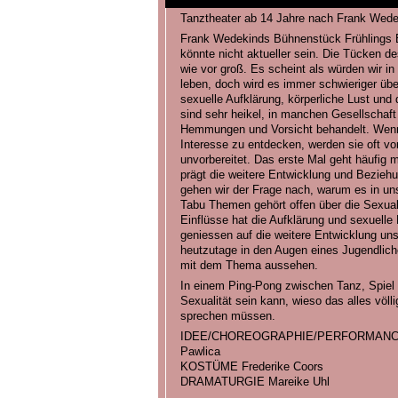
Tanztheater ab 14 Jahre nach Frank Wede
Frank Wedekinds Bühnenstück Frühlings E
könnte nicht aktueller sein. Die Tücken 
wie vor groß. Es scheint als würden wir in
leben, doch wird es immer schwieriger übe
sexuelle Aufklärung, körperliche Lust und
sind sehr heikel, in manchen Gesellschaft 
Hemmungen und Vorsicht behandelt. Wenn 
Interesse zu entdecken, werden sie oft vo
unvorbereitet. Das erste Mal geht häufig
prägt die weitere Entwicklung und Beziehu
gehen wir der Frage nach, warum es in un
Tabu Themen gehört offen über die Sexual
Einflüsse hat die Aufklärung und sexuelle
geniessen auf die weitere Entwicklung uns
heutzutage in den Augen eines Jugendlich
mit dem Thema aussehen.
In einem Ping-Pong zwischen Tanz, Spiel 
Sexualität sein kann, wieso das alles völl
sprechen müssen.
IDEE/CHOREOGRAPHIE/PERFORMANCE K
Pawlica
KOSTÜME Frederike Coors
DRAMATURGIE Mareike Uhl