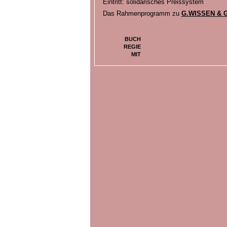
Eintritt: solidarisches Preissystem
Das Rahmenprogramm zu
G.WISSEN & 
BUCH
REGIE
MIT
BILDER ZU
G.SPROCHEN UND G.LESEN - EIN