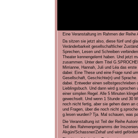
Eine Veranstaltung im Rahmen der Reihe Au
Da sitzen sie jetzt also, diese fünf und gla
Veränderbarkeit gesellschaftlicher Zustän
Sprechen, Lesen und Schreiben verbinden 
Theater kennengelernt haben. Und jetzt m
zusammen. Unter dem Titel G.SPROCHEN 
Mirrianne, Hannah, Juli und Léa das erste 
dabei: Eine These und eine Frage rund um 
Gesellschaft, Geschichte(n) und Sprache. 
dabei. Entweder einen selbstgeschrieben 
Lieblingsbuch. Und dann wird g.sprochen 
einer simplen Regel. Alle 5 Minuten klinge
gewechselt. Und wenn 1 Stunde und 30 Min
noch nicht fertig, aber sie gehen dann an 
und Fragen, über die noch nicht g.sprochen
g.lesen wurden? Tja. Mal schauen, was pa
Die Veranstaltung ist Teil der Reihe Autori
Teil des Rahmenprogramms der Inszeni
Akgün/Schassner/Zehaf und wird gefördert