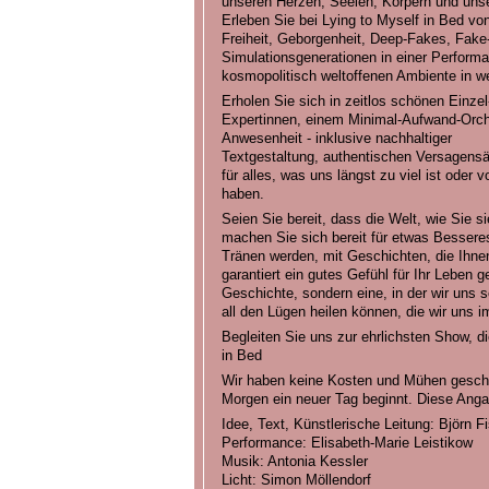
unseren Herzen, Seelen, Körpern und unse
Erleben Sie bei Lying to Myself in Bed vo
Freiheit, Geborgenheit, Deep-Fakes, Fake
Simulationsgenerationen in einer Perform
kosmopolitisch weltoffenen Ambiente in wel
Erholen Sie sich in zeitlos schönen Einzel
Expertinnen, einem Minimal-Aufwand-Orche
Anwesenheit - inklusive nachhaltiger
Textgestaltung, authentischen Versagens
für alles, was uns längst zu viel ist oder
haben.
Seien Sie bereit, dass die Welt, wie Sie 
machen Sie sich bereit für etwas Besseres
Tränen werden, mit Geschichten, die Ihne
garantiert ein gutes Gefühl für Ihr Leben g
Geschichte, sondern eine, in der wir uns s
all den Lügen heilen können, die wir uns i
Begleiten Sie uns zur ehrlichsten Show, d
in Bed
Wir haben keine Kosten und Mühen gesch
Morgen ein neuer Tag beginnt. Diese Anga
Idee, Text, Künstlerische Leitung: Björn F
Performance: Elisabeth-Marie Leistikow
Musik: Antonia Kessler
Licht: Simon Möllendorf