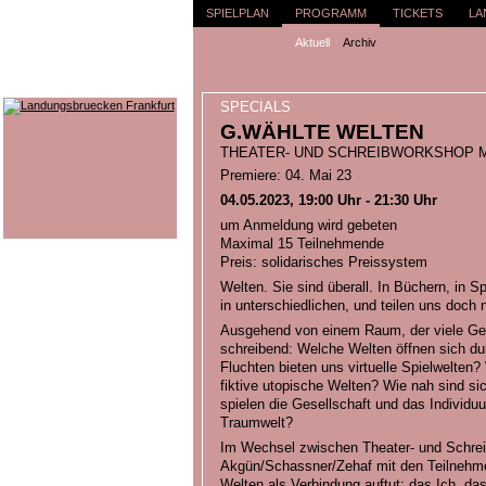
SPIELPLAN
PROGRAMM
TICKETS
LA
Aktuell
Archiv
SPECIALS
G.WÄHLTE WELTEN
THEATER- UND SCHREIBWORKSHOP 
Premiere: 04. Mai 23
04.05.2023, 19:00 Uhr - 21:30 Uhr
um Anmeldung wird gebeten
Maximal 15 Teilnehmende
Preis: solidarisches Preissystem
Welten. Sie sind überall. In Büchern, in Sp
in unterschiedlichen, und teilen uns doch 
Ausgehend von einem Raum, der viele Gehe
schreibend: Welche Welten öffnen sich d
Fluchten bieten uns virtuelle Spielwelten
fiktive utopische Welten? Wie nah sind s
spielen die Gesellschaft und das Individu
Traumwelt?
Im Wechsel zwischen Theater- und Schre
Akgün/Schassner/Zehaf mit den Teilnehme
Welten als Verbindung auftut: das Ich, das 