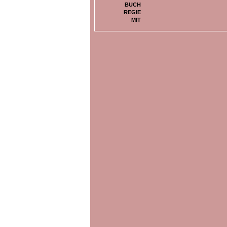
BUCH
REGIE
MIT
BILDER ZU
SAFIYE CAN (LESUNG)