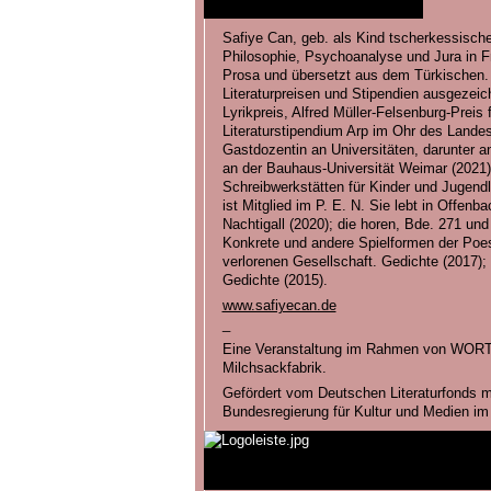
Safiye Can, geb. als Kind tscherkessischer
Philosophie, Psychoanalyse und Jura in Fr
Prosa und übersetzt aus dem Türkischen.
Literaturpreisen und Stipendien ausgezeic
Lyrikpreis, Alfred Müller-Felsenburg-Preis 
Literaturstipendium Arp im Ohr des Landes 
Gastdozentin an Universitäten, darunter an
an der Bauhaus-Universität Weimar (2021),
Schreibwerkstätten für Kinder und Jugendl
ist Mitglied im P. E. N. Sie lebt in Offenb
Nachtigall (2020); die horen, Bde. 271 u
Konkrete und andere Spielformen der Poesi
verlorenen Gesellschaft. Gedichte (2017);
Gedichte (2015).
www.safiyecan.de
_
Eine Veranstaltung im Rahmen von WORTE
Milchsackfabrik.
Gefördert vom Deutschen Literaturfonds mi
Bundesregierung für Kultur und Medien im