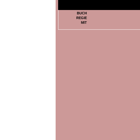
BUCH
REGIE
MIT
BILDER ZU
HENGAMEH YAGHOOBIFARAH: HA