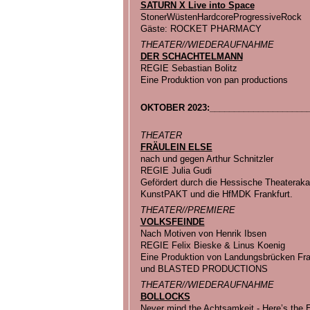
SATURN X Live into Space
StonerWüstenHardcoreProgressiveRock
Gäste: ROCKET PHARMACY
THEATER//WIEDERAUFNAHME
DER SCHACHTELMANN
REGIE Sebastian Bolitz
Eine Produktion von pan productions
OKTOBER 2023:_____________________
THEATER
FRÄULEIN ELSE
nach und gegen Arthur Schnitzler
REGIE Julia Gudi
Gefördert durch die Hessische Theateraka
KunstPAKT und die HfMDK Frankfurt.
THEATER//PREMIERE
VOLKSFEINDE
Nach Motiven von Henrik Ibsen
REGIE Felix Bieske & Linus Koenig
Eine Produktion von Landungsbrücken Fra
und BLASTED PRODUCTIONS
THEATER//WIEDERAUFNAHME
BOLLOCKS
Never mind the Achtsamkeit - Here’s the 