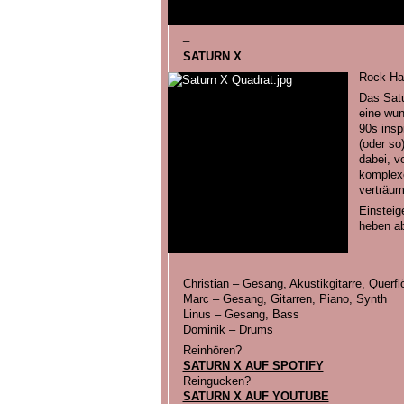
_
SATURN X
Rock Ha
Das Sat
eine wun
90s insp
(oder so)
dabei, v
komplexe
verträum
Einsteig
heben a
Christian – Gesang, Akustikgitarre, Querfl
Marc – Gesang, Gitarren, Piano, Synth
Linus – Gesang, Bass
Dominik – Drums
Reinhören?
SATURN X AUF SPOTIFY
Reingucken?
SATURN X AUF YOUTUBE