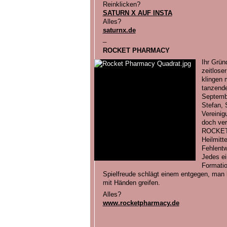
Reinklicken?
SATURN X AUF INSTA
Alles?
saturnx.de
_
ROCKET PHARMACY
Ihr Grün
zeitlose
klingen 
tanzende
Septembe
Stefan, 
Vereinig
doch ver
ROCKETP
Heilmitt
Fehlentw
Jedes ei
Formatio
Spielfreude schlägt einem entgegen, man 
mit Händen greifen.
Alles?
www.rocketpharmacy.de