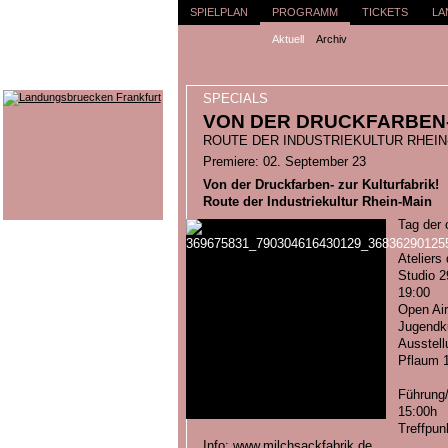
SPIELPLAN
PROGRAMM
TICKETS
LA
Aktuell
Archiv
SPECIALS
VON DER DRUCKFARBEN-
ROUTE DER INDUSTRIEKULTUR RHEIN
Premiere: 02. September 23
Von der Druckfarben- zur Kulturfabrik!
Route der Industriekultur Rhein-Main
Tag der 
Ateliers
Studio 2
19:00
Open Air
Jugendku
Ausstell
Pflaum 1
Führung/
15:00h
Treffpun
Info:
www.milchsackfabrik.de