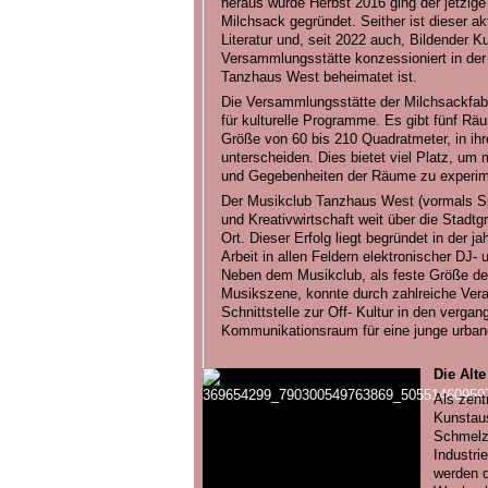
heraus wurde Herbst 2016 ging der jetzige 
Milchsack gegründet. Seither ist dieser ak
Literatur und, seit 2022 auch, Bildender K
Versammlungsstätte konzessioniert in de
Tanzhaus West beheimatet ist.
Die Versammlungsstätte der Milchsackfabr
für kulturelle Programme. Es gibt fünf Räu
Größe von 60 bis 210 Quadratmeter, in ihr
unterscheiden. Dies bietet viel Platz, um
und Gegebenheiten der Räume zu experim
Der Musikclub Tanzhaus West (vormals Spa
und Kreativwirtschaft weit über die Stadt
Ort. Dieser Erfolg liegt begründet in der j
Arbeit in allen Feldern elektronischer DJ- 
Neben dem Musikclub, als feste Größe der 
Musikszene, konnte durch zahlreiche Vera
Schnittstelle zur Off- Kultur in den verga
Kommunikationsraum für eine junge urban
Die Alt
Als zentr
Kunstaus
Schmelze
Industri
werden d