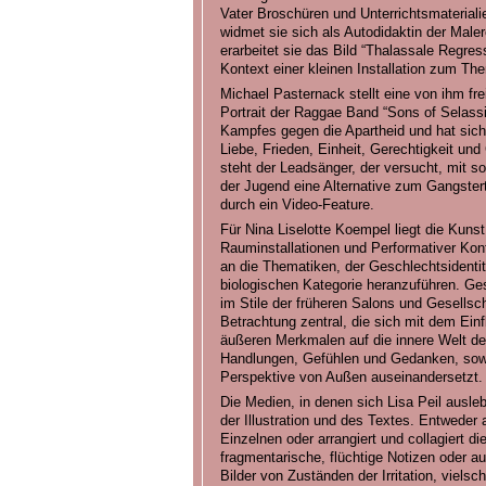
Vater Broschüren und Unterrichtsmateri
widmet sie sich als Autodidaktin der Maler
erarbeitet sie das Bild “Thalassale Regre
Kontext einer kleinen Installation zum Th
Michael Pasternack stellt eine von ihm fre
Portrait der Raggae Band “Sons of Selass
Kampfes gegen die Apartheid und hat sich
Liebe, Frieden, Einheit, Gerechtigkeit und 
steht der Leadsänger, der versucht, mit 
der Jugend eine Alternative zum Gangstert
durch ein Video-Feature.
Für Nina Liselotte Koempel liegt die Kunst
Rauminstallationen und Performativer Konf
an die Thematiken, der Geschlechtsidentit
biologischen Kategorie heranzuführen. Ges
im Stile der früheren Salons und Gesellsch
Betrachtung zentral, die sich mit dem Ein
äußeren Merkmalen auf die innere Welt de
Handlungen, Gefühlen und Gedanken, sowie
Perspektive von Außen auseinandersetzt.
Die Medien, in denen sich Lisa Peil auslebt
der Illustration und des Textes. Entweder 
Einzelnen oder arrangiert und collagiert di
fragmentarische, flüchtige Notizen oder 
Bilder von Zuständen der Irritation, viel