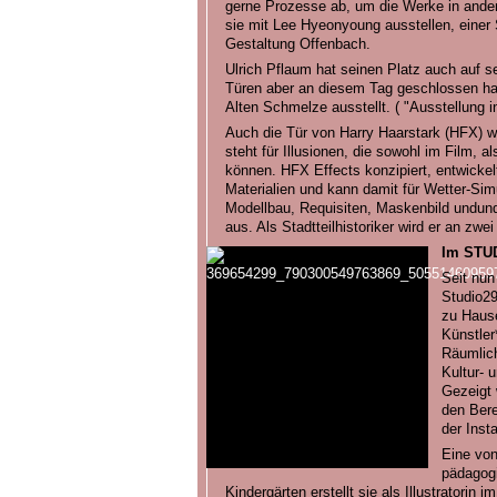
gerne Prozesse ab, um die Werke in ande
sie mit Lee Hyeonyoung ausstellen, einer 
Gestaltung Offenbach.
Ulrich Pflaum hat seinen Platz auch auf se
Türen aber an diesem Tag geschlossen hal
Alten Schmelze ausstellt. ( "Ausstellung i
Auch die Tür von Harry Haarstark (HFX) w
steht für Illusionen, die sowohl im Film, a
können. HFX Effects konzipiert, entwickelt
Materialien und kann damit für Wetter-Sim
Modellbau, Requisiten, Maskenbild undun
aus. Als Stadtteilhistoriker wird er an zw
Im STU
Seit nun
Studio29
zu Hause
Künstler
Räumlichk
Kultur- 
Gezeigt
den Bere
der Insta
Eine von
pädagog
Kindergärten erstellt sie als Illustratorin