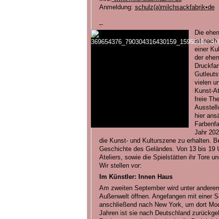
Anmeldung:
schulz(a)milchsackfabrik•de
_
Die ehem
ist nach
einer Ku
der ehem
Druckfar
Gutleuts
vielen u
Kunst-At
freie Th
Ausstell
hier ans
Farbenfa
Jahr 202
die Kunst- und Kulturszene zu erhalten. Bei
Geschichte des Geländes. Von 13 bis 19 Uh
Ateliers, sowie die Spielstätten ihr Tore 
Wir stellen vor:
Im Künstler: Innen Haus
Am zweiten September wird unter anderem a
Außenwelt öffnen. Angefangen mit einer Sc
anschließend nach New York, um dort Mod
Jahren ist sie nach Deutschland zurückgek