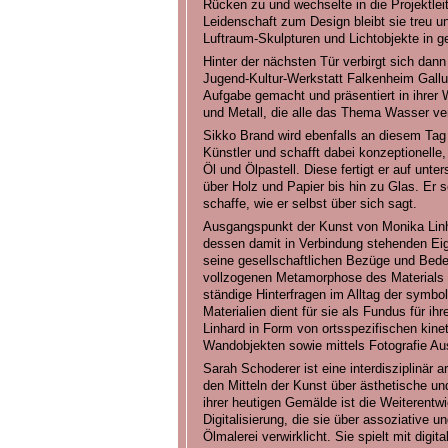
Rücken zu und wechselte in die Projektlei
Leidenschaft zum Design bleibt sie treu u
Luftraum-Skulpturen und Lichtobjekte in 
Hinter der nächsten Tür verbirgt sich dann
Jugend-Kultur-Werkstatt Falkenheim Gall
Aufgabe gemacht und präsentiert in ihrer 
und Metall, die alle das Thema Wasser ve
Sikko Brand wird ebenfalls an diesem Tag e
Künstler und schafft dabei konzeptionell
Öl und Ölpastell. Diese fertigt er auf unte
über Holz und Papier bis hin zu Glas. Er s
schaffe, wie er selbst über sich sagt.
Ausgangspunkt der Kunst von Monika Linh
dessen damit in Verbindung stehenden Eig
seine gesellschaftlichen Bezüge und Bede
vollzogenen Metamorphose des Materials u
ständige Hinterfragen im Alltag der symbo
Materialien dient für sie als Fundus für ihr
Linhard in Form von ortsspezifischen kine
Wandobjekten sowie mittels Fotografie Au
Sarah Schoderer ist eine interdisziplinär ar
den Mitteln der Kunst über ästhetische und
ihrer heutigen Gemälde ist die Weiterentw
Digitalisierung, die sie über assoziative 
Ölmalerei verwirklicht. Sie spielt mit digi