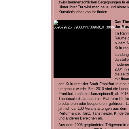
zwischenmenschlichen Begegnungen in ein
Hinter ihrer Tür wird man neue und ältere 
Künstlerbücher von ihr finden.
Das The
der Mus
Im Rahme
Räume d
& dem M
Kulturs
Landungs
darstell
modernes
2004 in 
die seit
mit fina
das Kulturamt der Stadt Frankfurt in eine m
umgebaut wurde. Seit 2010 sind die Land
Frankfurt zunächst konzeptionell, ab 2016 i
Theaterarbeit als auch als Plattform für 
produzieren oder kooperieren, gefördert. 
jährlich ca. 130 Veranstaltungen aus dem
Performance, Tanz, Tanztheater, Kinderth
und anderen Bereichen ab.
Aus dem 2005 gegründeten Trägerverein d