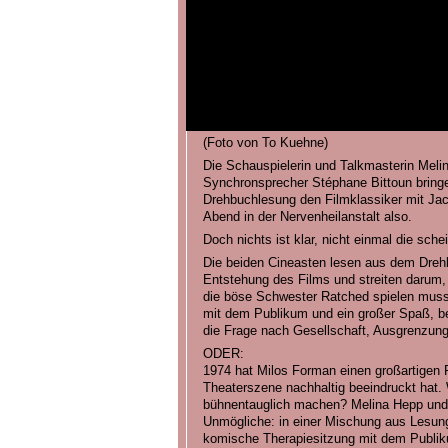
(Foto von To Kuehne)
Die Schauspielerin und Talkmasterin Mel
Synchronsprecher Stéphane Bittoun bringe
Drehbuchlesung den Filmklassiker mit Jack
Abend in der Nervenheilanstalt also.
Doch nichts ist klar, nicht einmal die sch
Die beiden Cineasten lesen aus dem Drehb
Entstehung des Films und streiten darum,
die böse Schwester Ratched spielen muss
mit dem Publikum und ein großer Spaß, b
die Frage nach Gesellschaft, Ausgrenzung 
ODER:
1974 hat Milos Forman einen großartigen F
Theaterszene nachhaltig beeindruckt hat.
bühnentauglich machen? Melina Hepp und
Unmögliche: in einer Mischung aus Lesung
komische Therapiesitzung mit dem Publikum