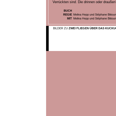
Verrückten sind. Die drinnen oder draußen
BUCH
REGIE
Melina Hepp und Stéphane Bittou
MIT
Melina Hepp und Stéphane Bittou
BILDER ZU
ZWEI FLIEGEN ÜBER DAS KUCK