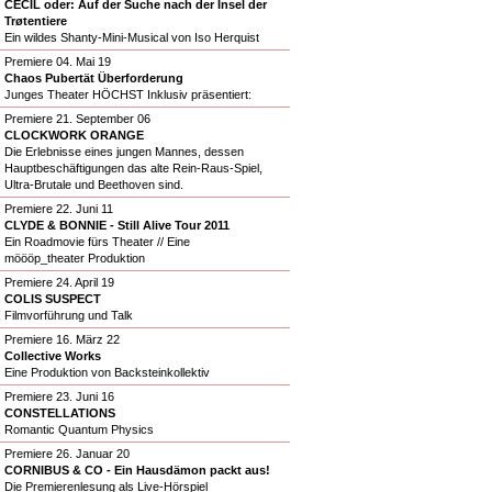
CECIL oder: Auf der Suche nach der Insel der
Trøtentiere
Ein wildes Shanty-Mini-Musical von Iso Herquist
Premiere 04. Mai 19
Chaos Pubertät Überforderung
Junges Theater HÖCHST Inklusiv präsentiert:
Premiere 21. September 06
CLOCKWORK ORANGE
Die Erlebnisse eines jungen Mannes, dessen
Hauptbeschäftigungen das alte Rein-Raus-Spiel,
Ultra-Brutale und Beethoven sind.
Premiere 22. Juni 11
CLYDE & BONNIE - Still Alive Tour 2011
Ein Roadmovie fürs Theater // Eine
möööp_theater Produktion
Premiere 24. April 19
COLIS SUSPECT
Filmvorführung und Talk
Premiere 16. März 22
Collective Works
Eine Produktion von Backsteinkollektiv
Premiere 23. Juni 16
CONSTELLATIONS
Romantic Quantum Physics
Premiere 26. Januar 20
CORNIBUS & CO - Ein Hausdämon packt aus!
Die Premierenlesung als Live-Hörspiel