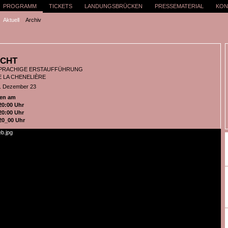
PROGRAMM
TICKETS
LANDUNGSBRÜCKEN
PRESSEMATERIAL
KON
Aktuell
Archiv
ACHT
PRACHIGE ERSTAUFFÜHRUNG
E LA CHENELIÈRE
9. Dezember 23
en am
20:00 Uhr
20:00 Uhr
 20_00 Uhr