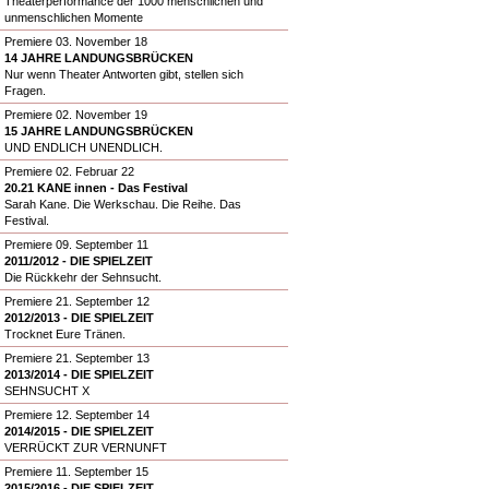
Theaterperformance der 1000 menschlichen und
unmenschlichen Momente
Premiere 03. November 18
14 JAHRE LANDUNGSBRÜCKEN
Nur wenn Theater Antworten gibt, stellen sich
Fragen.
Premiere 02. November 19
15 JAHRE LANDUNGSBRÜCKEN
UND ENDLICH UNENDLICH.
Premiere 02. Februar 22
20.21 KANE innen - Das Festival
Sarah Kane. Die Werkschau. Die Reihe. Das
Festival.
Premiere 09. September 11
2011/2012 - DIE SPIELZEIT
Die Rückkehr der Sehnsucht.
Premiere 21. September 12
2012/2013 - DIE SPIELZEIT
Trocknet Eure Tränen.
Premiere 21. September 13
2013/2014 - DIE SPIELZEIT
SEHNSUCHT X
Premiere 12. September 14
2014/2015 - DIE SPIELZEIT
VERRÜCKT ZUR VERNUNFT
Premiere 11. September 15
2015/2016 - DIE SPIELZEIT