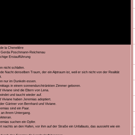
de la Chenelière
 Gerda Poschmann-Reichenau
hige Erstaufführung
n nicht schlafen.
ede Nacht denselben Traum, der ein Alptraum ist, weil er sich nicht von der Realität
t.
n nur im Dunkeln essen.
ittags in einem sonnendurchtränkten Zimmer geboren.
 Viviane sind die Eltern von Lena.
indet und taucht wieder auf.
 Viviane haben Jeremias adoptiert.
 der Gärtner von Bernhard und Viviane.
emias sind ein Paar.
t an ihrem Untergang.
Veteran.
emias suchen ein Opfer.
t nachts an den Hafen, vor ihm auf der Straße ein Unfallauto, das aussieht wie ein