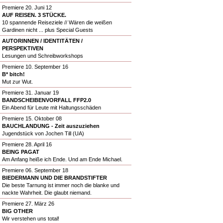
Premiere 20. Juni 12
AUF REISEN. 3 STÜCKE.
10 spannende Reiseziele // Wären die weißen
Gardinen nicht ... plus Special Guests
AUTORINNEN / IDENTITÄTEN /
PERSPEKTIVEN
Lesungen und Schreibworkshops
Premiere 10. September 16
B* bitch!
Mut zur Wut.
Premiere 31. Januar 19
BANDSCHEIBENVORFALL FFP2.0
Ein Abend für Leute mit Haltungsschäden
Premiere 15. Oktober 08
BAUCHLANDUNG - Zeit auszuziehen
Jugendstück von Jochen Till (UA)
Premiere 28. April 16
BEING PAGAT
Am Anfang heiße ich Ende. Und am Ende Michael.
Premiere 06. September 18
BIEDERMANN UND DIE BRANDSTIFTER
Die beste Tarnung ist immer noch die blanke und
nackte Wahrheit. Die glaubt niemand.
Premiere 27. März 26
BIG OTHER
Wir verstehen uns total!