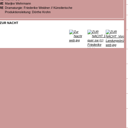
ME
Marijke Wehrmann
RE
Dramaturgie: Friederike Weidner // Künstlerische
Produktionsleitung: Dörthe Krohn
ZUR NACHT