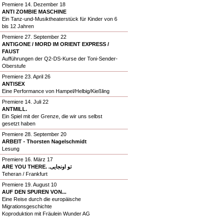
Premiere 14. Dezember 18
ANTI ZOMBIE MASCHINE
Ein Tanz-und-Musiktheaterstück für Kinder von 6
bis 12 Jahren
Premiere 27. September 22
ANTIGONE / MORD IM ORIENT EXPRESS /
FAUST
Aufführungen der Q2-DS-Kurse der Toni-Sender-
Oberstufe
Premiere 23. April 26
ANTISEX
Eine Performance von Hampel/Helbig/Kießling
Premiere 14. Juli 22
ANTMILL.
Ein Spiel mit der Grenze, die wir uns selbst
gesetzt haben
Premiere 28. September 20
ARBEIT - Thorsten Nagelschmidt
Lesung
Premiere 16. März 17
ARE YOU THERE. .تو اونجایی
Teheran / Frankfurt
Premiere 19. August 10
AUF DEN SPUREN VON...
Eine Reise durch die europäische
Migrationsgeschichte
Koproduktion mit Fräulein Wunder AG