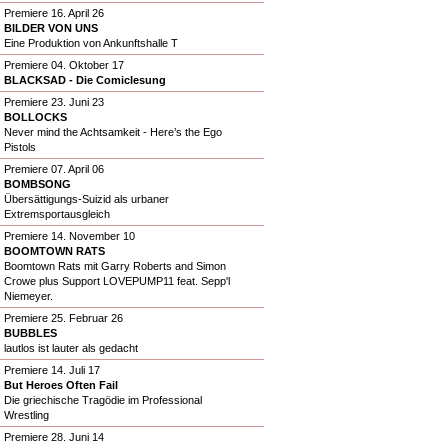
Premiere 16. April 26
BILDER VON UNS
Eine Produktion von Ankunftshalle T
Premiere 04. Oktober 17
BLACKSAD - Die Comiclesung
Premiere 23. Juni 23
BOLLOCKS
Never mind the Achtsamkeit - Here’s the Ego
Pistols
Premiere 07. April 06
BOMBSONG
Übersättigungs-Suizid als urbaner
Extremsportausgleich
Premiere 14. November 10
BOOMTOWN RATS
Boomtown Rats mit Garry Roberts and Simon
Crowe plus Support LOVEPUMP11 feat. Sepp'l
Niemeyer.
Premiere 25. Februar 26
BUBBLES
lautlos ist lauter als gedacht
Premiere 14. Juli 17
But Heroes Often Fail
Die griechische Tragödie im Professional
Wrestling
Premiere 28. Juni 14