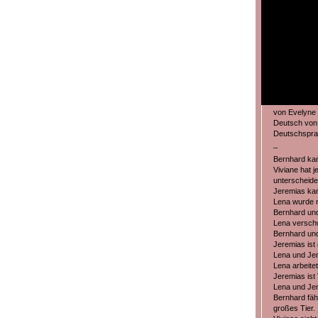
von Evelyne 
Deutsch von
Deutschsprac
_
Bernhard kan
Viviane hat j
unterscheide
Jeremias kan
Lena wurde m
Bernhard und
Lena verschw
Bernhard und
Jeremias ist
Lena und Jer
Lena arbeite
Jeremias ist 
Lena und Jer
Bernhard fähr
großes Tier.