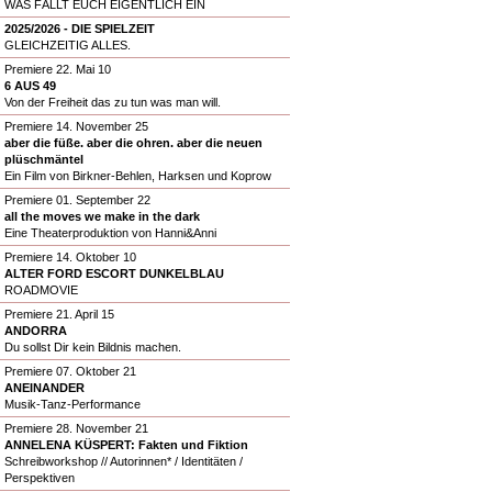
WAS FÄLLT EUCH EIGENTLICH EIN
2025/2026 - DIE SPIELZEIT
GLEICHZEITIG ALLES.
Premiere 22. Mai 10
6 AUS 49
Von der Freiheit das zu tun was man will.
Premiere 14. November 25
aber die füße. aber die ohren. aber die neuen
plüschmäntel
Ein Film von Birkner-Behlen, Harksen und Koprow
Premiere 01. September 22
all the moves we make in the dark
Eine Theaterproduktion von Hanni&Anni
Premiere 14. Oktober 10
ALTER FORD ESCORT DUNKELBLAU
ROADMOVIE
Premiere 21. April 15
ANDORRA
Du sollst Dir kein Bildnis machen.
Premiere 07. Oktober 21
ANEINANDER
Musik-Tanz-Performance
Premiere 28. November 21
ANNELENA KÜSPERT: Fakten und Fiktion
Schreibworkshop // Autorinnen* / Identitäten /
Perspektiven