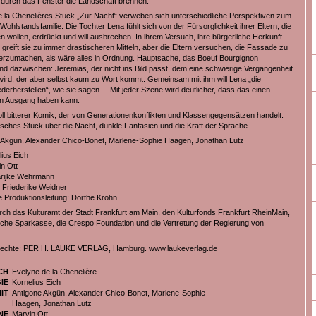
t durch das Fenster die Landschaft brennen.
e la Chenelières Stück „Zur Nacht“ verweben sich unterschiedliche Perspektiven zum
 Wohlstandsfamilie. Die Tochter Lena fühlt sich von der Fürsorglichkeit ihrer Eltern, die
en wollen, erdrückt und will ausbrechen. In ihrem Versuch, ihre bürgerliche Herkunft
 greift sie zu immer drastischeren Mitteln, aber die Eltern versuchen, die Fassade zu
erzumachen, als wäre alles in Ordnung. Hauptsache, das Boeuf Bourgignon
d dazwischen: Jeremias, der nicht ins Bild passt, dem eine schwierige Vergangenheit
ird, der aber selbst kaum zu Wort kommt. Gemeinsam mit ihm will Lena „die
erherstellen“, wie sie sagen. – Mit jeder Szene wird deutlicher, dass das einen
en Ausgang haben kann.
voll bitterer Komik, der von Generationenkonflikten und Klassengegensätzen handelt.
isches Stück über die Nacht, dunkle Fantasien und die Kraft der Sprache.
e Akgün, Alexander Chico-Bonet, Marlene-Sophie Haagen, Jonathan Lutz
lius Eich
n Ott
rijke Wehrmann
 Friederike Weidner
e Produktionsleitung: Dörthe Krohn
rch das Kulturamt der Stadt Frankfurt am Main, den Kulturfonds Frankfurt RheinMain,
che Sparkasse, die Crespo Foundation und die Vertretung der Regierung von
rechte: PER H. LAUKE VERLAG, Hamburg. www.laukeverlag.de
CH
Evelyne de la Chenelière
IE
Kornelius Eich
IT
Antigone Akgün, Alexander Chico-Bonet, Marlene-Sophie
Haagen, Jonathan Lutz
NE
Marvin Ott