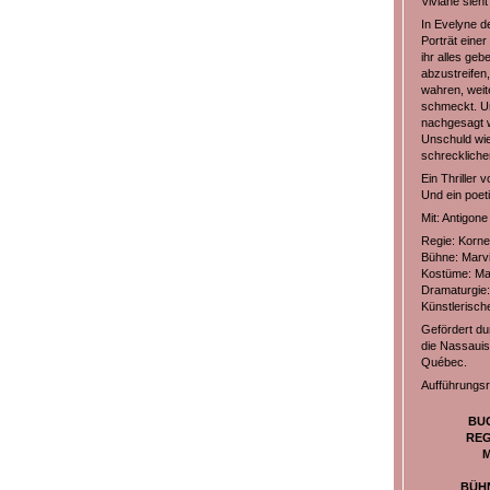
Viviane sieh
In Evelyne d
Porträt einer
ihr alles geb
abzustreifen,
wahren, weit
schmeckt. Un
nachgesagt w
Unschuld wied
schrecklich
Ein Thriller 
Und ein poet
Mit: Antigon
Regie: Korne
Bühne: Marvi
Kostüme: Ma
Dramaturgie:
Künstlerisch
Gefördert du
die Nassauis
Québec.
Aufführungs
BU
REG
M
BÜH