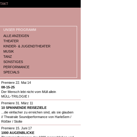
TAKT
UNSER PROGRAMM
ALLE ANZEIGEN
THEATER
KINDER- & JUGENDTHEATER
MUSIK
TANZ
SONSTIGES
PERFORMANCE
SPECIALS
Premiere 22. Mai 14
08-15-25
Der Mensch lebt nicht vom Müll allein
MÜLL-TRILOGIE I
Premiere 31. März 11
10 SPANNENDE REISEZIELE
...die einfacher zu erreichen sind, als sie glauben
// Theatrale Soundperformance von Harleßem /
Rößler / Stolte
Premiere 15. Juni 17
1000 AUGENBLICKE