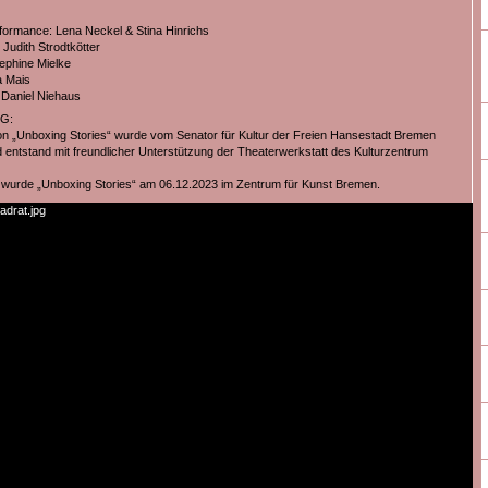
formance: Lena Neckel & Stina Hinrichs
Judith Strodtkötter
ephine Mielke
a Mais
 Daniel Niehaus
G:
on „Unboxing Stories“ wurde vom Senator für Kultur der Freien Hansestadt Bremen
d entstand mit freundlicher Unterstützung der Theaterwerkstatt des Kulturzentrum
 wurde „Unboxing Stories“ am 06.12.2023 im Zentrum für Kunst Bremen.