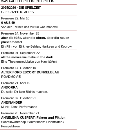
WAS FÄLLT EUCH EIGENTLICH EIN
2025/2026 - DIE SPIELZEIT
GLEICHZEITIG ALLES.
Premiere 22. Mai 10
6 AUS 49
Von der Freiheit das zu tun was man will.
Premiere 14. November 25
aber die füße. aber die ohren. aber die neuen
plüschmäntel
Ein Film von Birkner-Behlen, Harksen und Koprow
Premiere 01. September 22
all the moves we make in the dark
Eine Theaterproduktion von Hanni&Anni
Premiere 14. Oktober 10
ALTER FORD ESCORT DUNKELBLAU
ROADMOVIE
Premiere 21. April 15
ANDORRA
Du sollst Dir kein Bildnis machen.
Premiere 07. Oktober 21
ANEINANDER
Musik-Tanz-Performance
Premiere 28. November 21
ANNELENA KÜSPERT: Fakten und Fiktion
Schreibworkshop // Autorinnen* / Identitäten /
Perspektiven