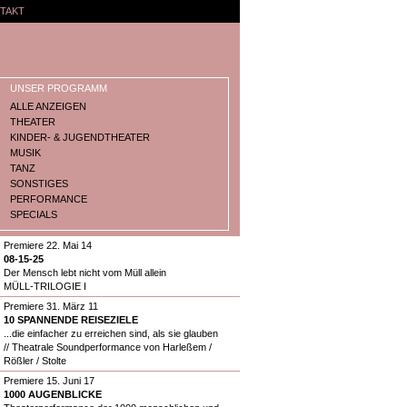
TAKT
UNSER PROGRAMM
ALLE ANZEIGEN
THEATER
KINDER- & JUGENDTHEATER
MUSIK
TANZ
SONSTIGES
PERFORMANCE
SPECIALS
Premiere 22. Mai 14
08-15-25
Der Mensch lebt nicht vom Müll allein
MÜLL-TRILOGIE I
Premiere 31. März 11
10 SPANNENDE REISEZIELE
...die einfacher zu erreichen sind, als sie glauben
// Theatrale Soundperformance von Harleßem /
Rößler / Stolte
Premiere 15. Juni 17
1000 AUGENBLICKE