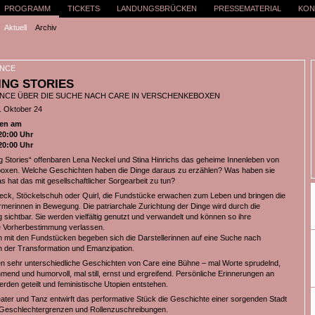
PROGRAMM
TICKETS
LANDUNGSBRÜCKEN
PRESSEMATERIAL
KON
Aktuell
Archiv
NCE
NG STORIES
CE ÜBER DIE SUCHE NACH CARE IN VERSCHENKEBOXEN
. Oktober 24
en am
20:00 Uhr
20:00 Uhr
g Stories“ offenbaren Lena Neckel und Stina Hinrichs das geheime Innenleben von
oxen. Welche Geschichten haben die Dinge daraus zu erzählen? Was haben sie
s hat das mit gesellschaftlicher Sorgearbeit zu tun?
ck, Stöckelschuh oder Quirl, die Fundstücke erwachen zum Leben und bringen die
rmerinnen in Bewegung. Die patriarchale Zurichtung der Dinge wird durch die
sichtbar. Sie werden vielfältig genutzt und verwandelt und können so ihre
e Vorherbestimmung verlassen.
 mit den Fundstücken begeben sich die Darstellerinnen auf eine Suche nach
n der Transformation und Emanzipation.
sehr unterschiedliche Geschichten von Care eine Bühne – mal Worte sprudelnd,
end und humorvoll, mal still, ernst und ergreifend. Persönliche Erinnerungen an
rden geteilt und feministische Utopien entstehen.
eater und Tanz entwirft das performative Stück die Geschichte einer sorgenden Stadt
 Geschlechtergrenzen und Rollenzuschreibungen.