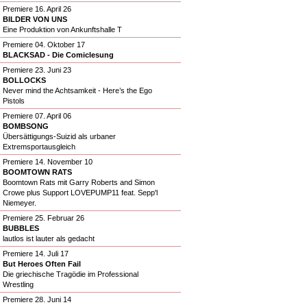
Premiere 16. April 26
BILDER VON UNS
Eine Produktion von Ankunftshalle T
Premiere 04. Oktober 17
BLACKSAD - Die Comiclesung
Premiere 23. Juni 23
BOLLOCKS
Never mind the Achtsamkeit - Here’s the Ego
Pistols
Premiere 07. April 06
BOMBSONG
Übersättigungs-Suizid als urbaner
Extremsportausgleich
Premiere 14. November 10
BOOMTOWN RATS
Boomtown Rats mit Garry Roberts and Simon
Crowe plus Support LOVEPUMP11 feat. Sepp'l
Niemeyer.
Premiere 25. Februar 26
BUBBLES
lautlos ist lauter als gedacht
Premiere 14. Juli 17
But Heroes Often Fail
Die griechische Tragödie im Professional
Wrestling
Premiere 28. Juni 14