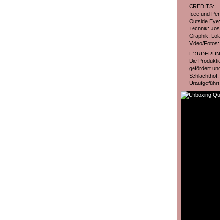
CREDITS:
Idee und Per
Outside Eye: 
Technik: Jos
Graphik: Lol
Video/Fotos:
FÖRDERUN
Die Produkti
gefördert un
Schlachthof.
Uraufgeführt