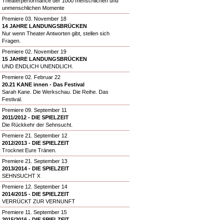
Theaterperformance der 1000 menschlichen und
unmenschlichen Momente
Premiere 03. November 18
14 JAHRE LANDUNGSBRÜCKEN
Nur wenn Theater Antworten gibt, stellen sich
Fragen.
Premiere 02. November 19
15 JAHRE LANDUNGSBRÜCKEN
UND ENDLICH UNENDLICH.
Premiere 02. Februar 22
20.21 KANE innen - Das Festival
Sarah Kane. Die Werkschau. Die Reihe. Das
Festival.
Premiere 09. September 11
2011/2012 - DIE SPIELZEIT
Die Rückkehr der Sehnsucht.
Premiere 21. September 12
2012/2013 - DIE SPIELZEIT
Trocknet Eure Tränen.
Premiere 21. September 13
2013/2014 - DIE SPIELZEIT
SEHNSUCHT X
Premiere 12. September 14
2014/2015 - DIE SPIELZEIT
VERRÜCKT ZUR VERNUNFT
Premiere 11. September 15
2015/2016 - DIE SPIELZEIT