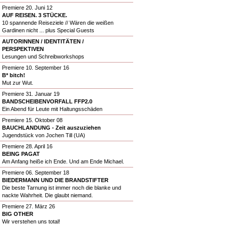
Premiere 20. Juni 12
AUF REISEN. 3 STÜCKE.
10 spannende Reiseziele // Wären die weißen
Gardinen nicht ... plus Special Guests
AUTORINNEN / IDENTITÄTEN /
PERSPEKTIVEN
Lesungen und Schreibworkshops
Premiere 10. September 16
B* bitch!
Mut zur Wut.
Premiere 31. Januar 19
BANDSCHEIBENVORFALL FFP2.0
Ein Abend für Leute mit Haltungsschäden
Premiere 15. Oktober 08
BAUCHLANDUNG - Zeit auszuziehen
Jugendstück von Jochen Till (UA)
Premiere 28. April 16
BEING PAGAT
Am Anfang heiße ich Ende. Und am Ende Michael.
Premiere 06. September 18
BIEDERMANN UND DIE BRANDSTIFTER
Die beste Tarnung ist immer noch die blanke und
nackte Wahrheit. Die glaubt niemand.
Premiere 27. März 26
BIG OTHER
Wir verstehen uns total!