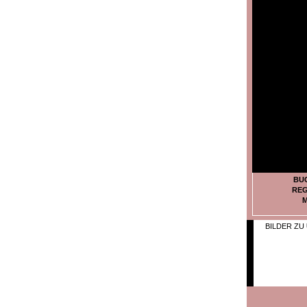
BU
REG
M
BILDER ZU