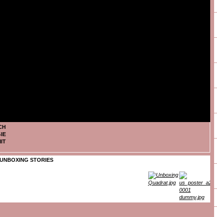
CH
IE
IT
UNBOXING STORIES