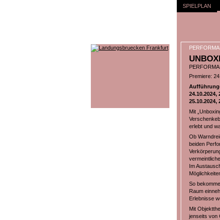
SPIELPLAN
PERFORMA
UNBOXI
PERFORMAN
Premiere: 24
Aufführung
24.10.2024, 
25.10.2024, 
Mit „Unboxin
Verschenkeb
erlebt und wa
Ob Warndreie
beiden Perfo
Verkörperung 
vermeintlich
Im Austausch
Möglichkeite
So bekommen 
Raum einnehm
Erlebnisse we
Mit Objektth
jenseits von