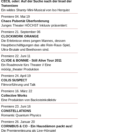
CECIL oder: Auf der Suche nach der Insel der
Trøtentiere
Ein wildes Shanty-Mini-Musical von Iso Herquist
Premiere 04. Mai 19
Chaos Pubertät Überforderung
Junges Theater HÖCHST Inklusiv präsentiert:
Premiere 21. September 06
CLOCKWORK ORANGE
Die Erlebnisse eines jungen Mannes, dessen
Hauptbeschäftigungen das alte Rein-Raus-Spiel,
Ultra-Brutale und Beethoven sind.
Premiere 22. Juni 11
CLYDE & BONNIE - Still Alive Tour 2011
Ein Roadmovie fürs Theater // Eine
möööp_theater Produktion
Premiere 24. April 19
COLIS SUSPECT
Filmvorführung und Talk
Premiere 16. März 22
Collective Works
Eine Produktion von Backsteinkollektiv
Premiere 23. Juni 16
CONSTELLATIONS
Romantic Quantum Physics
Premiere 26. Januar 20
CORNIBUS & CO - Ein Hausdämon packt aus!
Die Premierenlesung als Live-Hörspiel