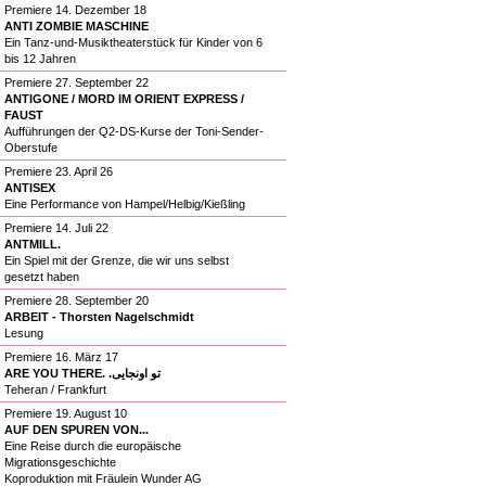
Premiere 14. Dezember 18
ANTI ZOMBIE MASCHINE
Ein Tanz-und-Musiktheaterstück für Kinder von 6
bis 12 Jahren
Premiere 27. September 22
ANTIGONE / MORD IM ORIENT EXPRESS /
FAUST
Aufführungen der Q2-DS-Kurse der Toni-Sender-
Oberstufe
Premiere 23. April 26
ANTISEX
Eine Performance von Hampel/Helbig/Kießling
Premiere 14. Juli 22
ANTMILL.
Ein Spiel mit der Grenze, die wir uns selbst
gesetzt haben
Premiere 28. September 20
ARBEIT - Thorsten Nagelschmidt
Lesung
Premiere 16. März 17
ARE YOU THERE. .تو اونجایی
Teheran / Frankfurt
Premiere 19. August 10
AUF DEN SPUREN VON...
Eine Reise durch die europäische
Migrationsgeschichte
Koproduktion mit Fräulein Wunder AG