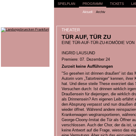
SPIELPLAN
PROGRAMM
TICKETS
LA
Aktuell
Archiv
THEATER
TÜR AUF, TÜR ZU
EINE TÜR-AUF-TÜR-ZU-KOMÖDIE VON
INGRID LAUSUND
Premiere: 07. Dezember 24
Zurzeit keine Aufführungen
"So gesehen ist drinnen draußen“ ist das M
Autorin vom „Tatortreiniger“ kennen, ih
hat. Und diese steile These exerziert das
Versuchen durch: Ist drinnen wirklich irge
Draußensein für diejenigen, die wirklich d
als Drinnensein? Am eigenen Leib erfährt e
den Absprung verpasst und nun draußen dar
wieder öffnet. Während andere reinspazier
Krankenwagen wegtransportieren, während
George-Cloony-Imitat die Tür als Öffner aus
verschlossen. Auch der Chor, der da ist, u
keine Antwort auf die Frage, wieso das eig
eine Vermutung. Aber sich das einzugeste