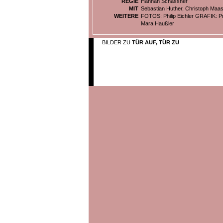
REGIE
Hannah Schassner
MIT
Sebastian Huther, Christoph Maasc
WEITERE
FOTOS: Philip Eichler GRAFIK: 
Mara Haußler
BILDER ZU
TÜR AUF, TÜR ZU