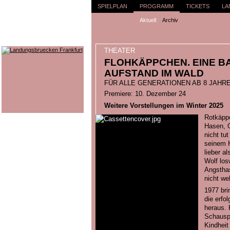
SPIELPLAN
PROGRAMM
TICKETS
LA
Aktuell
Archiv
THEATER
FLOHKÄPPCHEN. EINE B
AUFSTAND IM WALD
FÜR ALLE GENERATIONEN AB 8 JAHR
Premiere: 10. Dezember 24
Weitere Vorstellungen im Winter 2025
Rotkäppc
Hasen, 
nicht tut
seinem 
lieber a
Wolf los
Angstha
nicht weh
1977 bri
die erfo
heraus. 
Schauspi
Kindheit