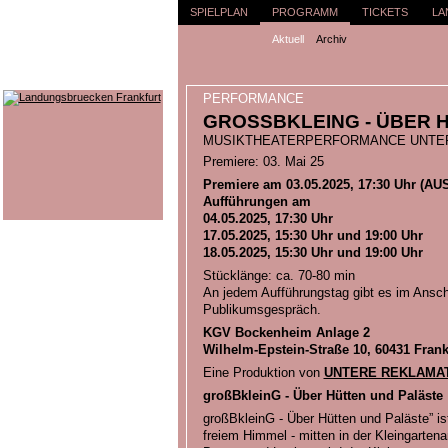
SPIELPLAN
PROGRAMM
TICKETS
LA
Aktuell
Archiv
PERFORMANCE
GROSSBKLEING - ÜBER H
MUSIKTHEATERPERFORMANCE UNTER
Premiere: 03. Mai 25
Premiere am 03.05.2025, 17:30 Uhr (A
Aufführungen am
04.05.2025, 17:30 Uhr
17.05.2025, 15:30 Uhr und 19:00 Uhr
18.05.2025, 15:30 Uhr und 19:00 Uhr
Stücklänge: ca. 70-80 min
An jedem Aufführungstag gibt es im Anschl
Publikumsgespräch.
KGV Bockenheim Anlage 2
Wilhelm-Epstein-Straße 10, 60431 Frank
Eine Produktion von
UNTERE REKLAMA
großBkleinG - Über Hütten und Paläste
großBkleinG - Über Hütten und Paläste” is
freiem Himmel - mitten in der Kleingart