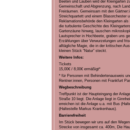
Beeten und Lauben wird der Kleingarten z
Gemeinschaft und Abgrenzung, nach Land 
Freiräumen. Gemeinsam mit den Gärtner:i
Streichquartett und einem Blasorchester u
Reklamationsbehörde den Kleingarten als s
die turbulente Geschichte des Kleingarte
Gartenzäune hinweg, lauschen mikroskopi
Lautsprecher in Hochbeete, graben uns 
Erzählungen über Verwurzelungen und fri
alltägliche Magie, die in der kritischen A
kleinen Stück “Natur” steckt.
Weitere Infos:
Tickets
15,00€ / 8,00€ ermäßigt*
* für Personen mit Behindertenausweis un
Rentner:innen, Personen mit Frankfurt Pa
Wegbeschreibung
Treffpunkt ist der Haupteingang der Anlag
Straße 10 liegt. Die Anlage liegt in Ginn
erreichen ist die Anlage u.a. mit Bus (Hal
(Haltestelle Markus Krankenhaus).
Barrierefreiheit
Im Stück bewegen wir uns auf den Wegen d
Strecke von insgesamt ca. 400m, Die Hau