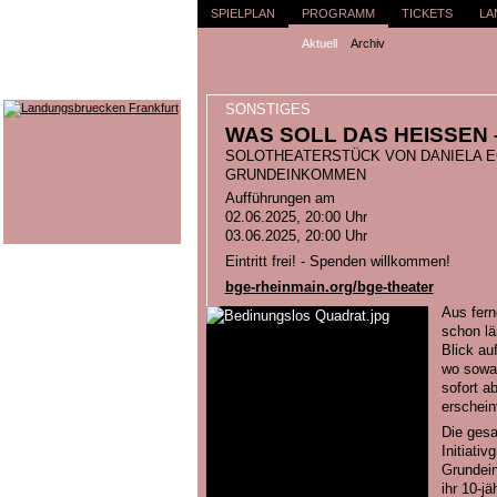
SPIELPLAN
PROGRAMM
TICKETS
LA
Aktuell
Archiv
SONSTIGES
WAS SOLL DAS HEISSEN 
SOLOTHEATERSTÜCK VON DANIELA 
GRUNDEINKOMMEN
Aufführungen am
02.06.2025, 20:00 Uhr
03.06.2025, 20:00 Uhr
Eintritt frei! - Spenden willkommen!
bge-rheinmain.org/bge-theater
Aus fern
schon lä
Blick auf
wo sowas
sofort ab
erschein
Die gesa
Initiati
Grundei
ihr 10-jä