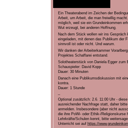
Ein Theaterabend im Zeichen der Bedingun
Arbeit, um Arbeit, die man freiwillig macht
möglich, weil sie ein Grundeinkommen erh
Wut erzeugt, bei anderen Hoffnung.
Nach dem Stück wollen wir ins Gespräch
eingeladen, mit denen das Publikum der 
sinnvoll ist oder nicht. Und warum.
Wir danken der Arbeiterkammer Vorarlberg
Projektes Schaffarei entstand.
Solotheaterstück von Daniela Egger zu
Schauspieler: David Kopp
Dauer: 30 Minuten
Danach eine Publikumsdiskussion mit eine
kontra.
Dauer: 1 Stunde
_
Optional zusätzlich: 2.6. 11:00 Uhr - diese
ausreichender Nachfrage statt, daher bitte
anmelden. Insbesondere (aber nicht ausschl
die ihre PoWi- oder Ethik-/Religionskurse 
Lehrkräfte/Schulen kennt, bitte weitersa
Unterricht sei auf
https://www.grundeinko