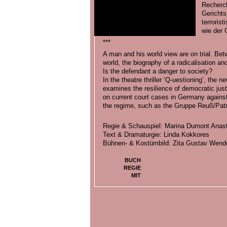
Recherch
Gerichts
terroris
wie der 
***
A man and his world view are on trial. Betw
world, the biography of a radicalisation an
Is the defendant a danger to society?
In the theatre thriller ‘Q-uestioning’, the 
examines the resilience of democratic just
on current court cases in Germany against 
the regime, such as the Gruppe Reuß/Patr
Regie & Schauspiel: Marina Dumont Anasta
Text & Dramaturgie: Linda Kokkores
Bühnen- & Kostümbild: Zita Gustav Wend
BUCH
REGIE
MIT
BILDER ZU
Q-UESTIONING