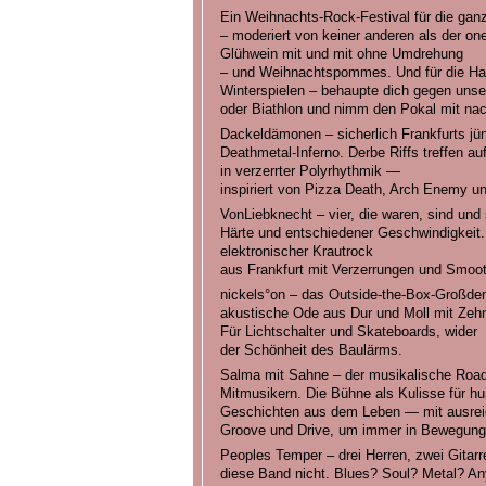
Ein Weihnachts-Rock-Festival für die gan
– moderiert von keiner anderen als der one-
Glühwein mit und mit ohne Umdrehung
– und Weihnachtspommes. Und für die Har
Winterspielen – behaupte dich gegen uns
oder Biathlon und nimm den Pokal mit na
Dackeldämonen – sicherlich Frankfurts jü
Deathmetal-Inferno. Derbe Riffs treffen a
in verzerrter Polyrhythmik —
inspiriert von Pizza Death, Arch Enemy u
VonLiebknecht – vier, die waren, sind und
Härte und entschiedener Geschwindigkeit. E
elektronischer Krautrock
aus Frankfurt mit Verzerrungen und Smoot
nickels°on – das Outside-the-Box-Großd
akustische Ode aus Dur und Moll mit Zehn
Für Lichtschalter und Skateboards, wider
der Schönheit des Baulärms.
Salma mit Sahne – der musikalische Roadt
Mitmusikern. Die Bühne als Kulisse für h
Geschichten aus dem Leben — mit ausre
Groove und Drive, um immer in Bewegung 
Peoples Temper – drei Herren, zwei Gitarr
diese Band nicht. Blues? Soul? Metal? An