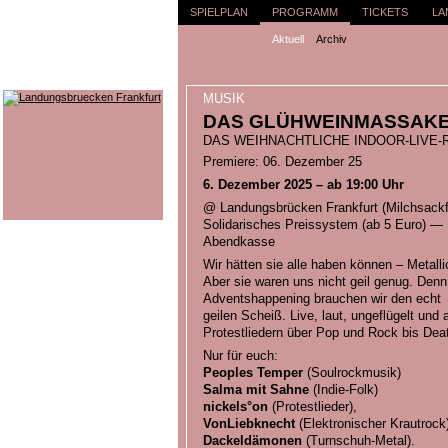
SPIELPLAN
PROGRAMM
TICKETS
LA
Aktuell
Archiv
MUSIK
DAS GLÜHWEINMASSAKE
DAS WEIHNACHTLICHE INDOOR-LIVE-
Premiere: 06. Dezember 25
6. Dezember 2025 – ab 19:00 Uhr
@ Landungsbrücken Frankfurt (Milchsackfa
Solidarisches Preissystem (ab 5 Euro) — 
Abendkasse
Wir hätten sie alle haben können – Metalli
Aber sie waren uns nicht geil genug. Denn
Adventshappening brauchen wir den echt
geilen Scheiß. Live, laut, ungeflügelt und 
Protestliedern über Pop und Rock bis Dea
Nur für euch:
Peoples Temper
(Soulrockmusik)
Salma mit Sahne
(Indie-Folk)
nickels°on
(Protestlieder),
VonLiebknecht
(Elektronischer Krautrock
Dackeldämonen
(Turnschuh-Metal).