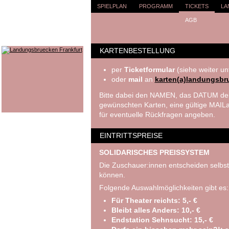
SPIELPLAN
PROGRAMM
TICKETS
LA
AGB
KARTENBESTELLUNG
per
Ticketformular
(siehe weiter un
oder
mail
an
karten(a)landungsbr
Bitte dabei den NAMEN, das DATUM der
gewünschten Karten, eine gültige MA
für eventuelle Rückfragen angeben.
EINTRITTSPREISE
SOLIDARISCHES PREISSYSTEM
Die Zuschauer:innen entscheiden selbst
können.
Folgende Auswahlmöglichkeiten gibt es:
Für Theater reichts: 5,- €
Bleibt alles Anders: 10,- €
Endstation Sehnsucht: 15,- €