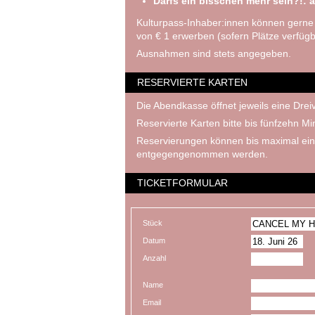
Darfs ein bisschen mehr sein?!: a
Kulturpass-Inhaber:innen können gerne
von € 1 erwerben (sofern Plätze verfügb
Ausnahmen sind stets angegeben.
RESERVIERTE KARTEN
Die Abendkasse öffnet jeweils eine Dreiv
Reservierte Karten bitte bis fünfzehn M
Reservierungen können bis maximal ein
entgegengenommen werden.
TICKETFORMULAR
Stück
Datum
Anzahl
Name
Email