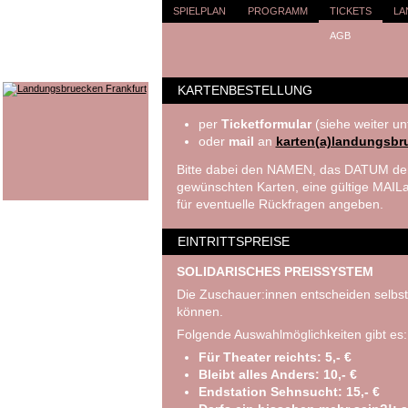
SPIELPLAN
PROGRAMM
TICKETS
LA
AGB
KARTENBESTELLUNG
per
Ticketformular
(siehe weiter un
oder
mail
an
karten(a)landungsbr
Bitte dabei den NAMEN, das DATUM der
gewünschten Karten, eine gültige MA
für eventuelle Rückfragen angeben.
EINTRITTSPREISE
SOLIDARISCHES PREISSYSTEM
Die Zuschauer:innen entscheiden selbst
können.
Folgende Auswahlmöglichkeiten gibt es:
Für Theater reichts: 5,- €
Bleibt alles Anders: 10,- €
Endstation Sehnsucht: 15,- €