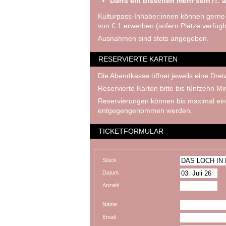
Darfs ein bisschen mehr sein?!: a
Kulturpass-Inhaber:innen können gerne
von € 1 erwerben (sofern Plätze verfügb
Ausnahmen sind stets angegeben.
RESERVIERTE KARTEN
Die Abendkasse öffnet jeweils eine Dreiv
Reservierte Karten bitte bis fünfzehn M
Reservierungen können bis maximal ein
entgegengenommen werden.
TICKETFORMULAR
Stück
Datum
Anzahl
Name
Email