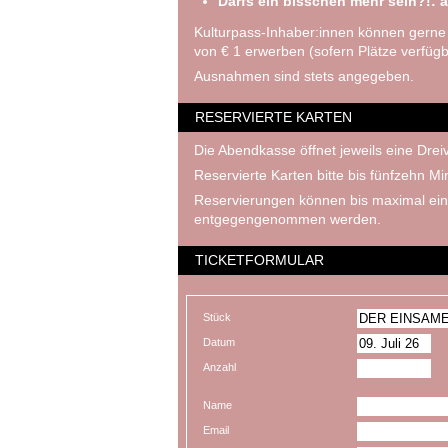
Darfs ein bisschen mehr sein?!: a
Kulturpass-Inhaber:innen können gerne
von € 1 erwerben (sofern Plätze verfügb
Ausnahmen sind stets angegeben.
RESERVIERTE KARTEN
Die Abendkasse öffnet jeweils eine Dreiv
Reservierte Karten bitte bis fünfzehn M
Reservierungen können bis maximal ein
entgegengenommen werden.
TICKETFORMULAR
Stück
Datum
Anzahl
Name
Email