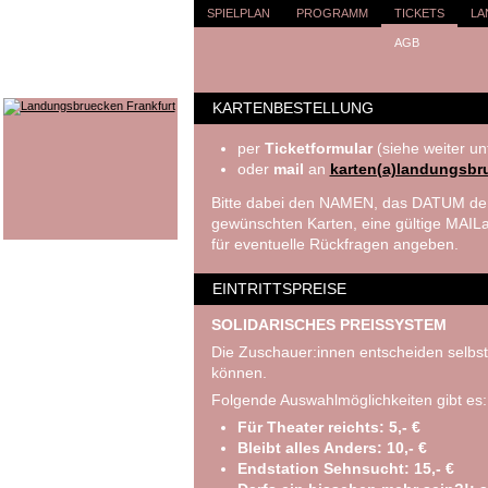
SPIELPLAN
PROGRAMM
TICKETS
LA
AGB
KARTENBESTELLUNG
per
Ticketformular
(siehe weiter un
oder
mail
an
karten(a)landungsbr
Bitte dabei den NAMEN, das DATUM der
gewünschten Karten, eine gültige MA
für eventuelle Rückfragen angeben.
EINTRITTSPREISE
SOLIDARISCHES PREISSYSTEM
Die Zuschauer:innen entscheiden selbst
können.
Folgende Auswahlmöglichkeiten gibt es:
Für Theater reichts: 5,- €
Bleibt alles Anders: 10,- €
Endstation Sehnsucht: 15,- €