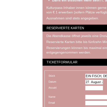
Darfs ein bisschen mehr sein?!: a
Kulturpass-Inhaber:innen können gerne
von € 1 erwerben (sofern Plätze verfügb
Ausnahmen sind stets angegeben.
RESERVIERTE KARTEN
Die Abendkasse öffnet jeweils eine Dreiv
Reservierte Karten bitte bis fünfzehn M
Reservierungen können bis maximal ein
entgegengenommen werden.
TICKETFORMULAR
Stück
Datum
Anzahl
Name
Email