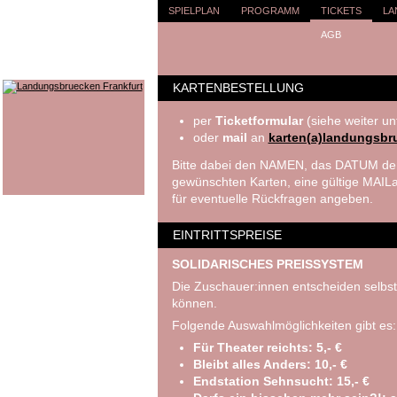
SPIELPLAN
PROGRAMM
TICKETS
LA
AGB
KARTENBESTELLUNG
per
Ticketformular
(siehe weiter un
oder
mail
an
karten(a)landungsbr
Bitte dabei den NAMEN, das DATUM der
gewünschten Karten, eine gültige MA
für eventuelle Rückfragen angeben.
EINTRITTSPREISE
SOLIDARISCHES PREISSYSTEM
Die Zuschauer:innen entscheiden selbst
können.
Folgende Auswahlmöglichkeiten gibt es:
Für Theater reichts: 5,- €
Bleibt alles Anders: 10,- €
Endstation Sehnsucht: 15,- €