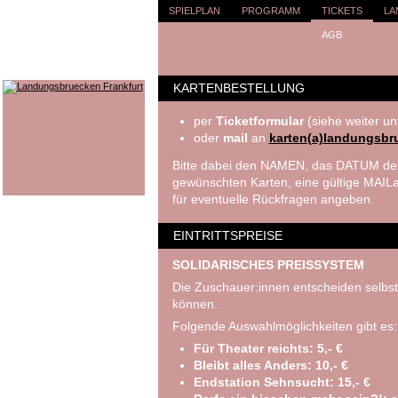
SPIELPLAN
PROGRAMM
TICKETS
LA
AGB
KARTENBESTELLUNG
per
Ticketformular
(siehe weiter un
oder
mail
an
karten(a)landungsbr
Bitte dabei den NAMEN, das DATUM der
gewünschten Karten, eine gültige MA
für eventuelle Rückfragen angeben.
EINTRITTSPREISE
SOLIDARISCHES PREISSYSTEM
Die Zuschauer:innen entscheiden selbst
können.
Folgende Auswahlmöglichkeiten gibt es:
Für Theater reichts: 5,- €
Bleibt alles Anders: 10,- €
Endstation Sehnsucht: 15,- €