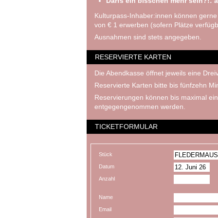
Darfs ein bisschen mehr sein?!: a
Kulturpass-Inhaber:innen können gerne
von € 1 erwerben (sofern Plätze verfügb
Ausnahmen sind stets angegeben.
RESERVIERTE KARTEN
Die Abendkasse öffnet jeweils eine Dreiv
Reservierte Karten bitte bis fünfzehn M
Reservierungen können bis maximal ein
entgegengenommen werden.
TICKETFORMULAR
Stück
Datum
Anzahl
Name
Email