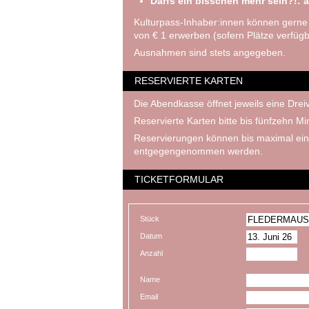
Darfs ein bisschen mehr sein?!: a
Kulturpass-Inhaber:innen können gerne
von € 1 erwerben (sofern Plätze verfügb
Ausnahmen sind stets angegeben.
RESERVIERTE KARTEN
Die Abendkasse öffnet jeweils eine Dreiv
Reservierte Karten bitte bis fünfzehn M
Reservierungen können bis maximal ein
entgegengenommen werden.
TICKETFORMULAR
Stück
Datum
Anzahl
Name
Email