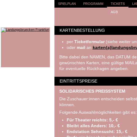
SPIELPLAN
PROGRAMM
TICKETS
LA
AGB
KARTENBESTELLUNG
per
Ticketformular
(siehe weiter un
oder
mail
an
karten(a)landungsbr
Bitte dabei den NAMEN, das DATUM der
gewünschten Karten, eine gültige MA
für eventuelle Rückfragen angeben.
EINTRITTSPREISE
SOLIDARISCHES PREISSYSTEM
Die Zuschauer:innen entscheiden selbst
können.
Folgende Auswahlmöglichkeiten gibt es:
Für Theater reichts: 5,- €
Bleibt alles Anders: 10,- €
Endstation Sehnsucht: 15,- €