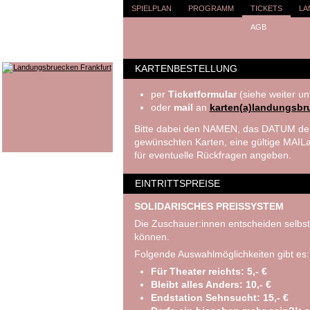
SPIELPLAN
PROGRAMM
TICKETS
LA
AGB
KARTENBESTELLUNG
per
Ticketformular
(siehe weiter un
oder
mail
an
karten(a)landungsbr
Bitte dabei den NAMEN, das DATUM der
gewünschten Karten, eine gültige MA
für eventuelle Rückfragen angeben.
EINTRITTSPREISE
SOLIDARISCHES PREISSYSTEM
Die Zuschauer:innen entscheiden selbst
können.
Folgende Auswahlmöglichkeiten gibt es:
Für Theater reichts: 5,- €
Bleibt alles Anders: 10,- €
Endstation Sehnsucht: 15,- €