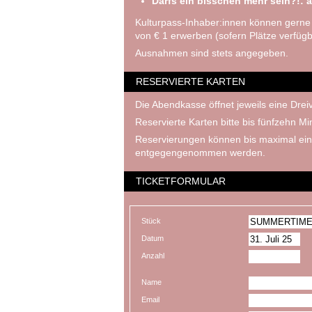
Darfs ein bisschen mehr sein?!: a
Kulturpass-Inhaber:innen können gerne
von € 1 erwerben (sofern Plätze verfügb
Ausnahmen sind stets angegeben.
RESERVIERTE KARTEN
Die Abendkasse öffnet jeweils eine Dreiv
Reservierte Karten bitte bis fünfzehn M
Reservierungen können bis maximal ein
entgegengenommen werden.
TICKETFORMULAR
Stück
Datum
Anzahl
Name
Email