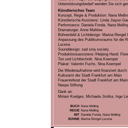
Unterstützungsbedarf wenden Sie sich ger
Künstlerisches Team
Konzept, Regie & Produktion: Nana Mellin
Künstlerische Assistenz: Linda Jiayun Ga
Performance: Daniela Fonda, Nana Mellin
Dramaturgie: Anne Mahlow
Bühnenbild & Lichtdesign: Marina Rengel
Anpassung des Publikumsraums für die R
Lucena
Sounddesign: sad sinʞ society
Produktionsassistenz /Helping Hand: Flore
Ton und Lichttechnik: Nina Koempel
Plakat: Valentin Fuchs, Nina Koempel
Die Wiederaufnahme wird finanziert durch:
Kulturamt der Stadt Frankfurt am Main
Frauenreferat der Stadt Frankfurt am Main
Naspa Stiftung
Dank an:
Miriam Koelges, Michaela Jirotka, Inge L
BUCH
Nana Melling
REGIE
Nana Melling
MIT
Daniela Fonda, Nana Melling
BÜHNE
Marina Rengel Lucena