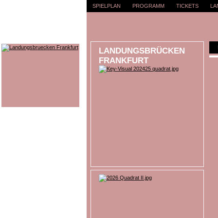
SPIELPLAN
PROGRAMM
TICKETS
LA
LANDUNGSBRÜCKEN
FRANKFURT