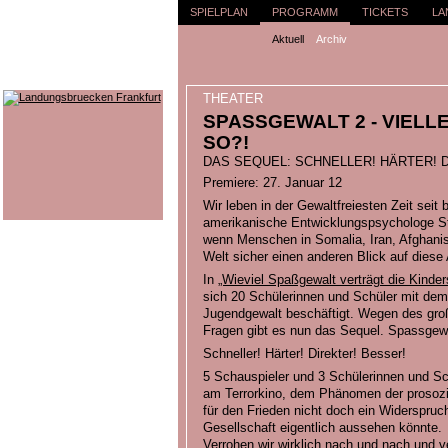
SPIELPLAN
PROGRAMM
TICKETS
LA
Aktuell
Archiv
THEATER
SPASSGEWALT 2 - VIELLEI
O?!
DAS SEQUEL: SCHNELLER! HÄRTER! 
Premiere: 27. Januar 12
Wir leben in der Gewaltfreiesten Zeit seit
amerikanische Entwicklungspsychologe Ste
wenn Menschen in Somalia, Iran, Afghanis
Welt sicher einen anderen Blick auf dies
In
„Wieviel Spaßgewalt verträgt die Kinder
sich 20 Schülerinnen und Schüler mit de
Jugendgewalt beschäftigt. Wegen des groß
Fragen gibt es nun das Sequel. Spassgewalt
Schneller! Härter! Direkter! Besser!
5 Schauspieler und 3 Schülerinnen und Sc
am Terrorkino, dem Phänomen der prosozi
für den Frieden nicht doch ein Widerspruch 
Gesellschaft eigentlich aussehen könnte.
Verrohen wir wirklich nach und nach und