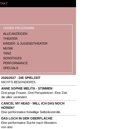
TAKT
UNSER PROGRAMM
ALLE ANZEIGEN
THEATER
KINDER- & JUGENDTHEATER
MUSIK
TANZ
SONSTIGES
PERFORMANCE
SPECIALS
2026/2027 - DIE SPIELZEIT
NICHTS BESONDERES.
ANNE SOPHIE MELITA - STIMMEN
Drei junge Frauen. Drei Perspektiven. Eine Zeit,
die alles verändert.
CANCEL MY HEAD - WILL ICH DAS NOCH
HÖREN?
Eine performative freiwillige Selbstkontrolle.
DAS LOCH IN DER OBERFLÄCHE
Eine performative Suche nach Wundern
von äöü