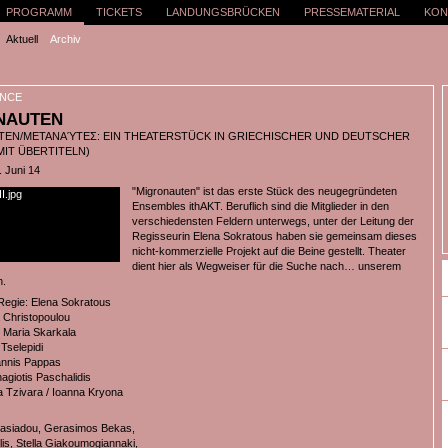
PROGRAMM
TICKETS
LANDUNGSBRÜCKEN
PRESSEMATERIAL
KON
Aktuell
Archiv
NCE
NAUTEN
EN/ΜΕΤΑΝΑΎΤΕΣ: EIN THEATERSTÜCK IN GRIECHISCHER UND DEUTSCHER
MIT ÜBERTITELN)
. Juni 14
"Migronauten" ist das erste Stück des neugegründeten
Ensembles ithAKT. Beruflich sind die Mitglieder in den
verschiedensten Feldern unterwegs, unter der Leitung der
Regisseurin Elena Sokratous haben sie gemeinsam dieses
nicht-kommerzielle Projekt auf die Beine gestellt. Theater
dient hier als Wegweiser für die Suche nach… unserem
n.
Regie: Elena Sokratous
a Christopoulou
: Maria Skarkala
 Tselepidi
annis Pappas
nagiotis Paschalidis
a Tzivara / Ioanna Kryona
nasiadou, Gerasimos Bekas,
lis, Stella Giakoumogiannaki,