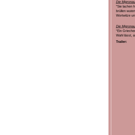
Die Migronau
"Sie lachen 
brüllen wute
Wortwitze un
Die Migrona
“Ein Grieche
Wahl lässt, 
Trailer: