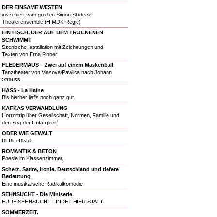
DER EINSAME WESTEN
inszeniert vom großen Simon Sladeck
Theaterensemble (HfMDK-Regie)
EIN FISCH, DER AUF DEM TROCKENEN
SCHWIMMT
Szenische Installation mit Zeichnungen und
Texten von Erna Pinner
FLEDERMAUS – Zwei auf einem Maskenball
Tanztheater von Vlasova/Pawlica nach Johann
Strauss
HASS - La Haine
Bis hierher lief's noch ganz gut.
KAFKAS VERWANDLUNG
Horrortrip über Gesellschaft, Normen, Familie und
den Sog der Untätigkeit.
ODER WIE GEWALT
Bll.Blm.Blstd.
ROMANTIK & BETON
Poesie im Klassenzimmer.
Scherz, Satire, Ironie, Deutschland und tiefere
Bedeutung
Eine musikalische Radikalkomödie
SEHNSUCHT - Die Miniserie
EURE SEHNSUCHT FINDET HIER STATT.
SOMMERZEIT.