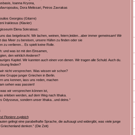
sbasis, Ioanna Kryona,
Mavropoulou, Dora Melissari, Petros Zavrakas
oulios Georgiou (Gitarre)
ni Irakleous (Klavier)
gisseurin Elena Sokratous:
uns das beigebracht. Wir lachen, weinen, feiern,leiden...aber immer gemeinsam! Wir
t das Meer zu bereisen, unsere Häfen zu finden oder sie
 zu verlieren... Es spielt keine Rolle.
ch: und was ist mit den Einsamen,
ten, den wirklich Anderen?
rauriges Kapitel. Wir kannten auch einen von denen. Wir tragen alle Schuld. Auch du.
Lösung finden?
ir nicht versprechen. Was wissen wir schon?
eine Gruppe junger Griechen in Berlin.
rn uns kennen, lass uns reden, machen
am sehen was passiert!
 was wir versprechen können ist,
as erleben werden, auf dem Weg nach Ithaka.
s Odysseus, sondern unser Ithaka...und deins.“
:
nd Pioniere zugleich
ten gelingt eine parabelhafte Sprache, die aufsaugt und widergibt, was viele junge
Griechenland denken.” (Die Zeit)