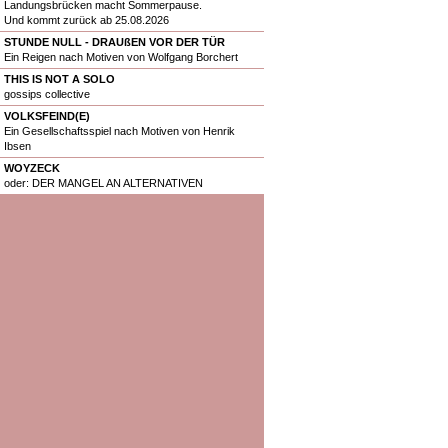
Landungsbrücken macht Sommerpause.
Und kommt zurück ab 25.08.2026
STUNDE NULL - DRAUßEN VOR DER TÜR
Ein Reigen nach Motiven von Wolfgang Borchert
THIS IS NOT A SOLO
gossips collective
VOLKSFEIND(E)
Ein Gesellschaftsspiel nach Motiven von Henrik
Ibsen
WOYZECK
oder: DER MANGEL AN ALTERNATIVEN