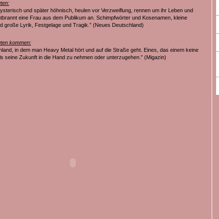
ten:
hysterisch und später höhnisch, heulen vor Verzweiflung, rennen um ihr Leben und
ntbrannt eine Frau aus dem Publikum an. Schimpfwörter und Kosenamen, kleine
d große Lyrik, Festgelage und Tragik.” (Neues Deutschland)
uten kommen:
nland, in dem man Heavy Metal hört und auf die Straße geht. Eines, das einem keine
als seine Zukunft in die Hand zu nehmen oder unterzugehen.” (Migazin)