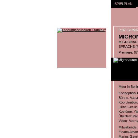
SPIELPLAN
PERFORMA
MIGRO
MIGRONAUT
SPRACHE (
Premiere: 07
Meer in Berli
Konzeption/ 
Bühne: Vasi
Koordination
Licht: Cecilia
Kostüme: Yi
Übertitel: Pa
Video: Marsi
Mitwirkende:
Eleana Atha
Marios Gavri