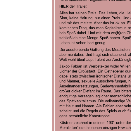
HIER
der Trailer.
Alles hat seinen Preis. Das Leben, die Lie
Sinn, keine Haltung, nur einen Preis. Und
und mir das meiste. Aber das ist ok so. E
komischen Ding, das man Kapitalismus nen
hab Spaß dabei. Und mit dem wa(h)ren Cha
schließlich eine Menge Spaß haben. Spaß 
Leben ist schon hart genug.
Die aussterbende Gattung des Moralisten h
aber nie dabei. Und fragt sich staunend, a
Welt wohl überhaupt Talent zur Anständigk
Jakob Fabian ist Werbetexter wider Wille
Lichter der Großstadt. Ein Getriebener du
dabei stets zwischen ironischer Distanz 
und Männer, sexuelle Ausschweifungen, ha
Auseinandersetzungen, Badewannenfabrika
großer dicker Elefant im Raum. Das bitte
endgültige Versagen jeglicher menschliche
des Spätkapitalismus. Die vollständige V
mit Haut und Haaren. Als Fabian aber se
scheint und die Regeln des Spiels auch für 
ganz persönliche Katastrophe.
Kästner zeichnet in seinem 1931 unter dem
Moralisten“ erschienenen einzigen Erwac