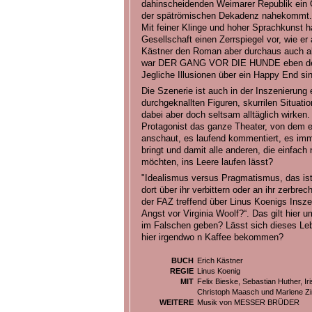
dahinscheidenden Weimarer Republik ein 
der spätrömischen Dekadenz nahekommt. D
Mit feiner Klinge und hoher Sprachkunst h
Gesellschaft einen Zerrspiegel vor, wie er
Kästner den Roman aber durchaus auch al
war DER GANG VOR DIE HUNDE eben der u
Jegliche Illusionen über ein Happy End si
Die Szenerie ist auch in der Inszenierung 
durchgeknallten Figuren, skurrilen Situat
dabei aber doch seltsam alltäglich wirken
Protagonist das ganze Theater, von dem er 
anschaut, es laufend kommentiert, es imm
bringt und damit alle anderen, die einfach 
möchten, ins Leere laufen lässt?
"Idealismus versus Pragmatismus, das ist 
dort über ihr verbittern oder an ihr zerbre
der FAZ treffend über Linus Koenigs Insz
Angst vor Virginia Woolf?“. Das gilt hier 
im Falschen geben? Lässt sich dieses Leb
hier irgendwo n Kaffee bekommen?
BUCH
Erich Kästner
REGIE
Linus Koenig
MIT
Felix Bieske, Sebastian Huther, I
Christoph Maasch und Marlene Z
WEITERE
Musik von MESSER BRÜDER