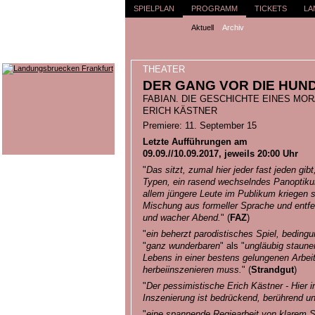
SPIELPLAN
PROGRAMM
TICKETS
LA
Aktuell
Archiv
THEATER
DER GANG VOR DIE HUND
FABIAN. DIE GESCHICHTE EINES MOR
ERICH KÄSTNER
Premiere: 11. September 15
Letzte Aufführungen am
09.09.//10.09.2017, jeweils 20:00 Uhr
"
Das sitzt, zumal hier jeder fast jeden gib
Typen, ein rasend wechselndes Panoptiku
allem jüngere Leute im Publikum kriegen 
Mischung aus formeller Sprache und entfes
und wacher Abend.
" (
FAZ
)
"
ein beherzt parodistisches Spiel, beding
"
ganz wunderbaren
" als "
ungläubig staune
Lebens in einer bestens gelungenen Arbeit, 
herbeiinszenieren muss.
" (
Strandgut
)
"
Der pessimistische Erich Kästner - Hier in
Inszenierung ist bedrückend, berührend u
"
eine spannende Regiearbeit von klarem St