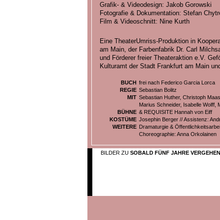
Grafik- & Videodesign: Jakob Gorowski
Fotografie & Dokumentation: Stefan Chytr
Film & Videoschnitt: Nine Kurth
Eine TheaterUmriss-Produktion in Koopera
am Main, der Farbenfabrik Dr. Carl Milch
und Förderer freier Theateraktion e.V. Gef
Kulturamt der Stadt Frankfurt am Main und
BUCH
frei nach Federico Garcia Lorca
REGIE
Sebastian Bolitz
MIT
Sebastian Huther, Christoph Maas
Marius Schneider, Isabelle Wolff,
BÜHNE
& REQUISITE Hannah von Eiff
KOSTÜME
Josephin Berger // Assistenz: An
WEITERE
Dramaturgie & Öffentlichkeitsarbe
Choreographie: Anna Orkolainen
BILDER ZU
SOBALD FÜNF JAHRE VERGEHE