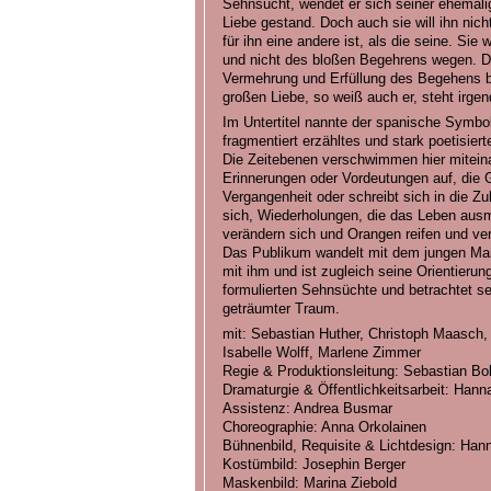
Sehnsucht, wendet er sich seiner ehemalige
Liebe gestand. Doch auch sie will ihn nich
für ihn eine andere ist, als die seine. Sie 
und nicht des bloßen Begehrens wegen. 
Vermehrung und Erfüllung des Begehens 
großen Liebe, so weiß auch er, steht irge
Im Untertitel nannte der spanische Symbol
fragmentiert erzähltes und stark poetisier
Die Zeitebenen verschwimmen hier miteina
Erinnerungen oder Vordeutungen auf, die G
Vergangenheit oder schreibt sich in die Z
sich, Wiederholungen, die das Leben ausma
verändern sich und Orangen reifen und ver
Das Publikum wandelt mit dem jungen Mann
mit ihm und ist zugleich seine Orientierung
formulierten Sehnsüchte und betrachtet sei
geträumter Traum.
mit: Sebastian Huther, Christoph Maasch,
Isabelle Wolff, Marlene Zimmer
Regie & Produktionsleitung: Sebastian Bol
Dramaturgie & Öffentlichkeitsarbeit: Han
Assistenz: Andrea Busmar
Choreographie: Anna Orkolainen
Bühnenbild, Requisite & Lichtdesign: Hann
Kostümbild: Josephin Berger
Maskenbild: Marina Ziebold