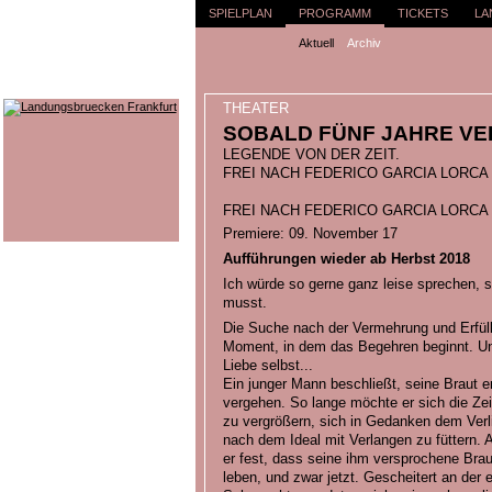
SPIELPLAN
PROGRAMM
TICKETS
LA
Aktuell
Archiv
THEATER
SOBALD FÜNF JAHRE V
LEGENDE VON DER ZEIT.
FREI NACH FEDERICO GARCIA LORCA
FREI NACH FEDERICO GARCIA LORCA
Premiere: 09. November 17
Aufführungen wieder ab Herbst 2018
Ich würde so gerne ganz leise sprechen,
musst.
Die Suche nach der Vermehrung und Erfül
Moment, in dem das Begehren beginnt. Und
Liebe selbst...
Ein junger Mann beschließt, seine Braut er
vergehen. So lange möchte er sich die Z
zu vergrößern, sich in Gedanken dem Verl
nach dem Ideal mit Verlangen zu füttern. Al
er fest, dass seine ihm versprochene Braut
leben, und zwar jetzt. Gescheitert an der 