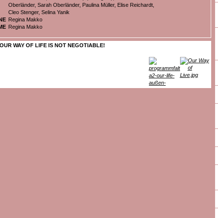
Oberländer, Sarah Oberländer, Paulina Müller, Elise Reichardt,
Cleo Stenger, Selina Yanik
NE
Regina Makko
ME
Regina Makko
OUR WAY OF LIFE IS NOT NEGOTIABLE!