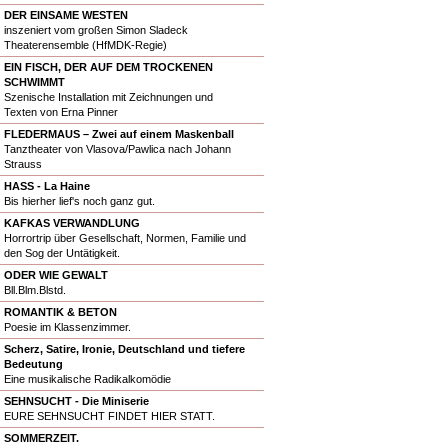
DER EINSAME WESTEN
inszeniert vom großen Simon Sladeck
Theaterensemble (HfMDK-Regie)
EIN FISCH, DER AUF DEM TROCKENEN
SCHWIMMT
Szenische Installation mit Zeichnungen und
Texten von Erna Pinner
FLEDERMAUS – Zwei auf einem Maskenball
Tanztheater von Vlasova/Pawlica nach Johann
Strauss
HASS - La Haine
Bis hierher lief's noch ganz gut.
KAFKAS VERWANDLUNG
Horrortrip über Gesellschaft, Normen, Familie und
den Sog der Untätigkeit.
ODER WIE GEWALT
Bll.Blm.Blstd.
ROMANTIK & BETON
Poesie im Klassenzimmer.
Scherz, Satire, Ironie, Deutschland und tiefere
Bedeutung
Eine musikalische Radikalkomödie
SEHNSUCHT - Die Miniserie
EURE SEHNSUCHT FINDET HIER STATT.
SOMMERZEIT.