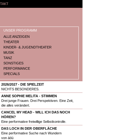
TAKT
UNSER PROGRAMM
ALLE ANZEIGEN
THEATER
KINDER- & JUGENDTHEATER
MUSIK
TANZ
SONSTIGES
PERFORMANCE
SPECIALS
2026/2027 - DIE SPIELZEIT
NICHTS BESONDERES.
ANNE SOPHIE MELITA - STIMMEN
Drei junge Frauen. Drei Perspektiven. Eine Zeit,
die alles verändert.
CANCEL MY HEAD - WILL ICH DAS NOCH
HÖREN?
Eine performative freiwillige Selbstkontrolle.
DAS LOCH IN DER OBERFLÄCHE
Eine performative Suche nach Wundern
von äöü