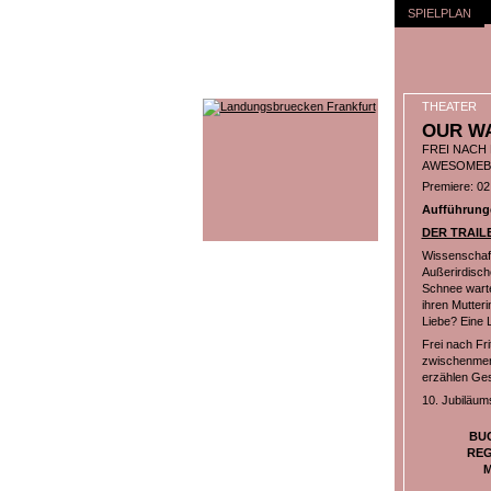
SPIELPLAN
THEATER
OUR WA
FREI NACH 
AWESOMEB
Premiere: 02
Aufführunge
DER TRAIL
Wissenschaft
Außerirdische
Schnee warte
ihren Mutter
Liebe? Eine L
Frei nach Fri
zwischenmens
erzählen Ges
10. Jubiläum
BU
REG
M