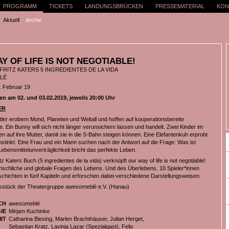
PROGRAMM
TICKETS
LANDUNGSBRÜCKEN
PRESSEMATERIAL
KON
Aktuell
Archiv
Y OF LIFE IS NOT NEGOTIABLE!
FRITZ KATERS 5 INGREDIENTES DE LA VIDA
LÉ
. Februar 19
n am 02. und 03.02.2019, jeweils 20:00 Uhr
ER
ler erobern Mond, Planeten und Weltall und hoffen auf kooperationsbereite
. Ein Bunny will sich nicht länger verunsichern lassen und handelt. Zwei Kinder im
n auf ihre Mutter, damit sie in die S-Bahn steigen können. Eine Elefantenkuh erprobt
instinkt. Eine Frau und ein Mann suchen nach der Antwort auf die Frage: Was ist
ebensmittelunverträglichkeit bricht das perfekte Leben.
tz Katers Buch (5 ingredientes de la vida) verknüpft our way of life is not negotiable!
chliche und globale Fragen des Lebens. Und des Überlebens. 10 Spieler*innen
chichten in fünf Kapiteln und erforschen dabei verschiedene Darstellungsweisen.
sstück der Theatergruppe awesomeblé e.V. (Hanau)
CH
awesomeblé
IE
Mirjam Kuchinke
IT
Catharina Biesing, Marlen Brachthäuser, Julian Herget,
Sebastian Kratz, Lavinia Lazar (Spezialgast), Felix