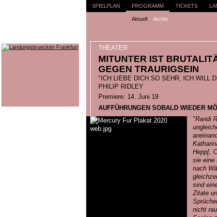
SPIELPLAN
PROGRAMM
TICKETS
LA
Aktuell
Archiv
THEATER
MITUNTER IST BRUTALITÄ
GEGEN TRAURIGSEIN
"ICH LIEBE DICH SO SEHR, ICH WILL 
PHILIP RIDLEY
Premiere: 14. Juni 19
AUFFÜHRUNGEN SOBALD WIEDER MÖ
"
Randi R
ungleich
aneinand
Katharin
Hepp[, C
sie eine
nach Wär
gleichze
sind ein
Zitate un
Sprüche
nicht ra