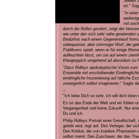
Seelen z
ist.
" Sag
"
In eine
weitestg
mit sech
durch die Rollen gendert, zeigt der famos
wie unter den sich sehr nahe geratenden
Bedürfnis nach einem Gegenentwurf formuli
unbequemer, aber stimmiger Wurf, der ge
Publikums spielt, wenn er für einige Mo
aufleuchten lässt, um sie auf einem zieml
Klangteppich umgehend ad absurdum zu f
"
Dass Ridleys apokalyptische Vision zum G
Ensemble mit erschütternder Eindringlichk
eindringliche Inszenierung auf tätliche E
unweigerlich selbst imaginieren.
" Sagte d
_
"Ich liebe Dich so sehr, ich will dich töten 
Es ist das Ende der Welt und wir fühlen u
Vergangenheit und keine Zukunft. Nur ein
Du und ich.
Philip Ridleys Portrait einer Gesellschaft,
gelebt wird, regt auf. Den Verleger, der s
Den Kritiker, der von kranken Phantasien 
selbst meint. Den Zuschauer, der das Theat