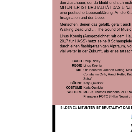
den Zuschauer, der da bleibt und sich nich
MITUNTER IST BRUTALITÄT DAS EINZ
eine poetische Liebeserklärung. An die Kr
Imagination und der Liebe.
Menschen, denen das gefällt, gefällt auch
Walking Dead und … The Sound of Music
Linus Koenig (Ausgezeichnet mit dem Hau
2017 für HASS) hetzt seine 8 Schauspieler
durch einen flashig-trashigen Alptraum, v
viel weiter in der Zukunft, als er es tatsäch
BUCH
Philip Ridley
REGIE
Linus Koenig
MIT
Ole Bechtold, Jochen Döring, Meli
Constantin Orth, Randi Rettel, Ka
Zehaf
BÜHNE
Katja Quinkler
KOSTÜME
Katja Quinkler
WEITERE
MUSIK Thomas Buchenauer DRA
Primavera FOTOS Niko Neuwirth
BILDER ZU
MITUNTER IST BRUTALITÄT DAS 