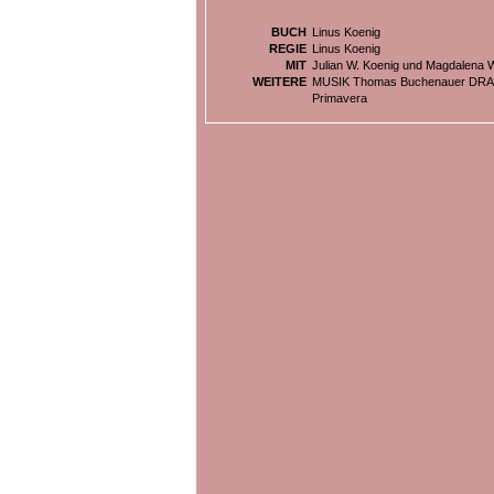
BUCH
Linus Koenig
REGIE
Linus Koenig
MIT
Julian W. Koenig und Magdalena 
WEITERE
MUSIK Thomas Buchenauer DRA
Primavera
BILDER ZU
KÖPENICK - SO GEHTS DAS ABER