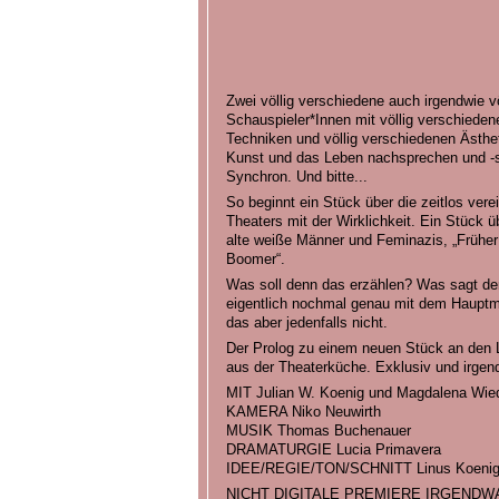
Zwei völlig verschiedene auch irgendwie völ
Schauspieler*Innen mit völlig verschieden
Techniken und völlig verschiedenen Ästheti
Kunst und das Leben nachsprechen und -sp
Synchron. Und bitte...
So beginnt ein Stück über die zeitlos vere
Theaters mit der Wirklichkeit. Ein Stück ü
alte weiße Männer und Feminazis, „Früher 
Boomer“.
Was soll denn das erzählen? Was sagt de
eigentlich nochmal genau mit dem Hauptm
das aber jedenfalls nicht.
Der Prolog zu einem neuen Stück an den 
aus der Theaterküche. Exklusiv und irgendw
MIT Julian W. Koenig und Magdalena Wie
KAMERA Niko Neuwirth
MUSIK Thomas Buchenauer
DRAMATURGIE Lucia Primavera
IDEE/REGIE/TON/SCHNITT Linus Koeni
NICHT DIGITALE PREMIERE IRGENDWA