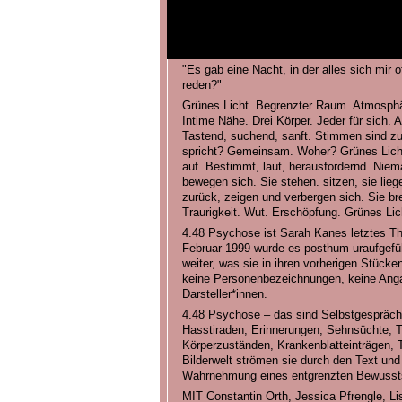
"Es gab eine Nacht, in der alles sich mir o
reden?"
Grünes Licht. Begrenzter Raum. Atmosphär
Intime Nähe. Drei Körper. Jeder für sich.
Tastend, suchend, sanft. Stimmen sind zu
spricht? Gemeinsam. Woher? Grünes Licht
auf. Bestimmt, laut, herausfordernd. Niem
bewegen sich. Sie stehen. sitzen, sie liege
zurück, zeigen und verbergen sich. Sie br
Traurigkeit. Wut. Erschöpfung. Grünes Lic
4.48 Psychose ist Sarah Kanes letztes Th
Februar 1999 wurde es posthum uraufgeführt
weiter, was sie in ihren vorherigen Stücken
keine Personenbezeichnungen, keine Anga
Darsteller*innen.
4.48 Psychose – das sind Selbstgespräch
Hasstiraden, Erinnerungen, Sehnsüchte, 
Körperzuständen, Krankenblatteinträgen, 
Bilderwelt strömen sie durch den Text und
Wahrnehmung eines entgrenzten Bewusst
MIT Constantin Orth, Jessica Pfrengle, L