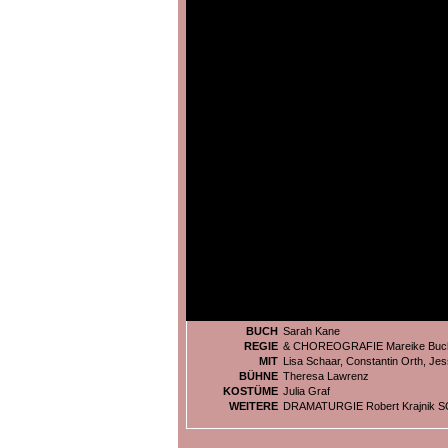
BUCH
Sarah Kane
REGIE
& CHOREOGRAFIE Mareike Buc
MIT
Lisa Schaar, Constantin Orth, Jes
BÜHNE
Theresa Lawrenz
KOSTÜME
Julia Graf
WEITERE
DRAMATURGIE Robert Krajnik S
BILDER ZU
KANE - 4.48 PSYCHOSE