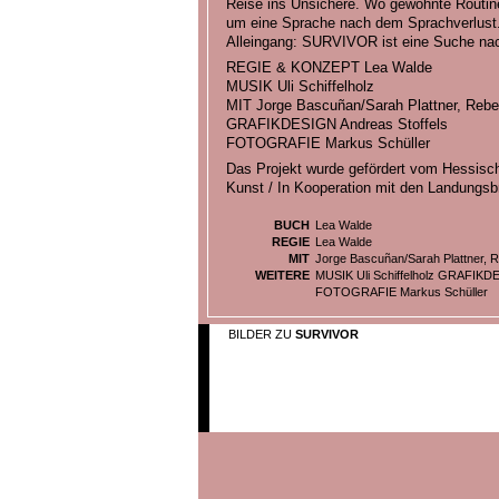
Reise ins Unsichere. Wo gewohnte Routin
um eine Sprache nach dem Sprachverlust
Alleingang: SURVIVOR ist eine Suche nac
REGIE & KONZEPT Lea Walde
MUSIK Uli Schiffelholz
MIT Jorge Bascuñan/Sarah Plattner, Re
GRAFIKDESIGN Andreas Stoffels
FOTOGRAFIE Markus Schüller
Das Projekt wurde gefördert vom Hessisch
Kunst / In Kooperation mit den Landungsb
BUCH
Lea Walde
REGIE
Lea Walde
MIT
Jorge Bascuñan/Sarah Plattner,
WEITERE
MUSIK Uli Schiffelholz GRAFIKDE
FOTOGRAFIE Markus Schüller
BILDER ZU
SURVIVOR