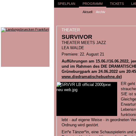
SPIELPLAN
PROGRAMM
TICKETS
LA
Aktuell
Archiv
THEATER
SURVIVOR
THEATER MEETS JAZZ
LEA WALDE
Premiere: 22. August 21
Aufführungen am 15.06.//16.06.2022, jew
und im Rahmen des DIE DRAMATISCH
Grüneburgpark am 24.06.2022 um 20:45 
www.diedramatischebuehne.de
)
ER geht 
strauche
SIE ist 
Gleichge
Erwartun
Lebensmi
funktion
lebt - auf eigene Weise - in geordneten Ve
Ordnung wird gestört.
Ein*e Tänzer*in, eine Schauspielerin und 