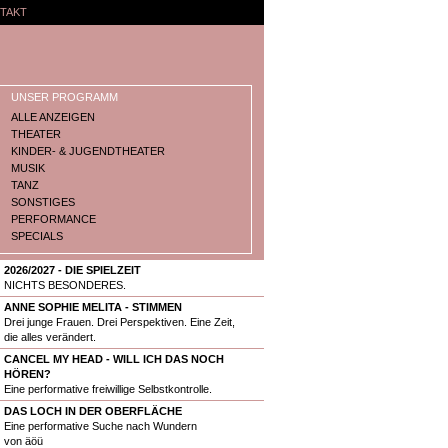
TAKT
UNSER PROGRAMM
ALLE ANZEIGEN
THEATER
KINDER- & JUGENDTHEATER
MUSIK
TANZ
SONSTIGES
PERFORMANCE
SPECIALS
2026/2027 - DIE SPIELZEIT
NICHTS BESONDERES.
ANNE SOPHIE MELITA - STIMMEN
Drei junge Frauen. Drei Perspektiven. Eine Zeit,
die alles verändert.
CANCEL MY HEAD - WILL ICH DAS NOCH
HÖREN?
Eine performative freiwillige Selbstkontrolle.
DAS LOCH IN DER OBERFLÄCHE
Eine performative Suche nach Wundern
von äöü