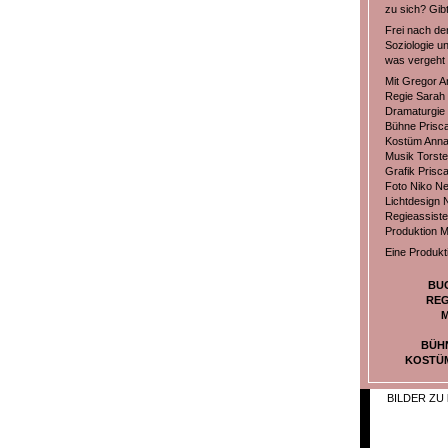
zu sich? Gib
Frei nach de
Soziologie u
was vergeht 
Mit Gregor A
Regie Sarah
Dramaturgie 
Bühne Prisc
Kostüm Ann
Musik Torst
Grafik Prisc
Foto Niko Ne
Lichtdesign 
Regieassiste
Produktion M
Eine Produkt
BU
REG
M
BÜH
KOSTÜ
BILDER ZU