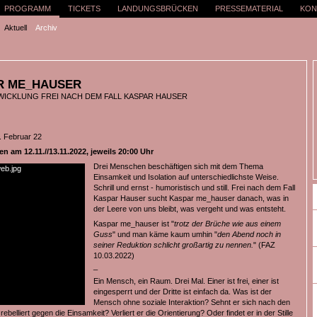
PROGRAMM
TICKETS
LANDUNGSBRÜCKEN
PRESSEMATERIAL
KON
Aktuell
Archiv
R ME_HAUSER
ICKLUNG FREI NACH DEM FALL KASPAR HAUSER
. Februar 22
 am 12.11.//13.11.2022, jeweils 20:00 Uhr
Drei Menschen beschäftigen sich mit dem Thema
Einsamkeit und Isolation auf unterschiedlichste Weise.
Schrill und ernst - humoristisch und still. Frei nach dem Fall
Kaspar Hauser sucht Kaspar me_hauser danach, was in
der Leere von uns bleibt, was vergeht und was entsteht.
Kaspar me_hauser ist "
trotz der Brüche wie aus einem
Guss
" und man käme kaum umhin "
den Abend noch in
seiner Reduktion schlicht großartig zu nennen.
" (FAZ
10.03.2022)
_
Ein Mensch, ein Raum. Drei Mal. Einer ist frei, einer ist
eingesperrt und der Dritte ist einfach da. Was ist der
Mensch ohne soziale Interaktion? Sehnt er sich nach den
ebelliert gegen die Einsamkeit? Verliert er die Orientierung? Oder findet er in der Stille