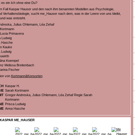
t es ein Ich ohne eine Du?
m Fall Kaspar Hauser und den nach ihm benannten Modellen aus Psychologie,
nd Verhaltensbiologie, sucht me_Hauser nach dem, was in der Leere von uns bleibt,
und was entsteht.
ndreska, Julius Ohlemann, Léa Zehaf
 Kortmann
Lucia Primavera
a Ludwig
a Hasche
en Kauke
a Ludwig
uwirth
Nina Koempel
nz Melissa Breitenbach
arina Fischer
ion von
Kortmann&Konsorten
CH
Kaspar H.
IE
Sarah Kortmann
IT
Gregor Andreska, Julius Ohlemann, Léa Zehaf Regie Sarah
Kortmann
NE
Prisca Ludwig
ME
Anna Hasche
KASPAR ME_HAUSER