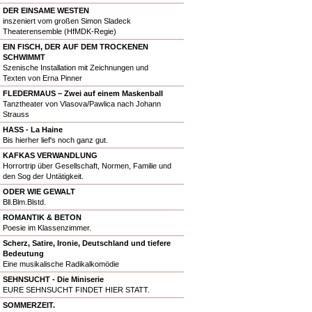
DER EINSAME WESTEN
inszeniert vom großen Simon Sladeck
Theaterensemble (HfMDK-Regie)
EIN FISCH, DER AUF DEM TROCKENEN
SCHWIMMT
Szenische Installation mit Zeichnungen und
Texten von Erna Pinner
FLEDERMAUS – Zwei auf einem Maskenball
Tanztheater von Vlasova/Pawlica nach Johann
Strauss
HASS - La Haine
Bis hierher lief's noch ganz gut.
KAFKAS VERWANDLUNG
Horrortrip über Gesellschaft, Normen, Familie und
den Sog der Untätigkeit.
ODER WIE GEWALT
Bll.Blm.Blstd.
ROMANTIK & BETON
Poesie im Klassenzimmer.
Scherz, Satire, Ironie, Deutschland und tiefere
Bedeutung
Eine musikalische Radikalkomödie
SEHNSUCHT - Die Miniserie
EURE SEHNSUCHT FINDET HIER STATT.
SOMMERZEIT.