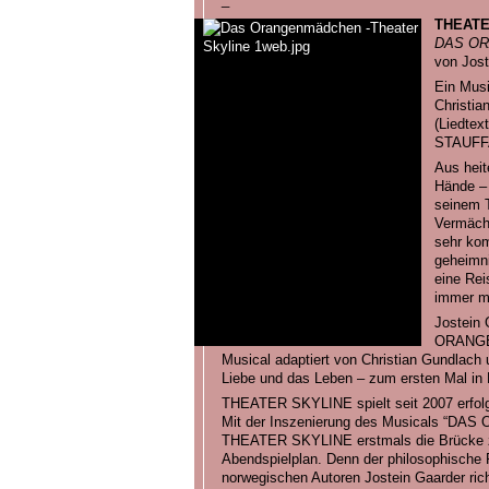
THEATE
DAS O
von Jost
Ein Musi
Christia
(Liedte
STAUF
Aus heit
Hände – 
seinem T
Vermächt
sehr ko
geheimn
eine Reis
immer m
Jostein 
ORANGEN
Musical adaptiert von Christian Gundlach 
Liebe und das Leben – zum ersten Mal in F
THEATER SKYLINE spielt seit 2007 erfolgr
Mit der Inszenierung des Musicals “D
THEATER SKYLINE erstmals die Brücke 
Abendspielplan. Denn der philosophisch
norwegischen Autoren Jostein Gaarder ric