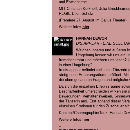
und Erwachsene.
MIT Christian Kerkhoff, Julia Breckheim
REGIE Ellen Schulz
(Premiere 27. August im Gallus Theater)
Weitere Infos
hier
_
HANNAH DEWOR
DIS.APPEAR - EINE SOLOT
Welchen inneren und äußeren Im
Umgebung lassen wir uns ein un
fremdbestimmt und möchten uns lösen? U
in einer Umgebung?
In dis.appear befindet sich eine Tänzerin 
stetig neue Erfahrungsräume eröffnet. Mit 
die oben genannten Fragen und mögliche 
Da sich die einzelnen Erlebnisräume sowohl
Beschaffenheit unterscheiden wirken sie s
Bewegungen, Verhaltensweisen, Sinnesw
der Tänzerin aus. Erst anhand dieser Verä
einzelnen Stationen für den Zuschauer sich
Konzept/Choreographie/Tanz: Hannah De
Weitere Infos
hier
_