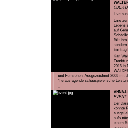
WALTE
ÜBER D
Live aus
Eine zer
Lebensla
auf Gehe
Schädlic
fällt ih
sondern 
Ein trag
Karl Wal
Frankfu
2013 i
WÄLDERN
und Fernsehen. Ausgezeichnet 2009 mit d
"herausragende schauspielerische Leistun
_
ANNA-L
EVENT
Der Dars
könnte R
ausgelie
aufs näc
einem S
eigentli