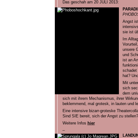
Das geschah am 20 JULI 2013:
PARADI
PHOBOS 
Angst is
intensi
sie ist ü
Im Allta
Vorurteil
unsere G
und Schü
ist an A
funktion
schadet 
hat? Und
Mit unte
sich sec
dem univ
sich mit ihrem Mechanismus, ihrer Wirkung
beklemmend, mal grotesk, in lauten und l
Eine intensive bizarr-groteske Theatercoll
Sind SIE bereit, sich der Angst zu stellen
Weitere Infos
hier
_
LANDUN