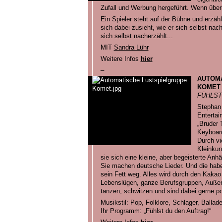
Zufall und Werbung hergeführt. Wenn über
Ein Spieler steht auf der Bühne und erzählt
sich dabei zusieht, wie er sich selbst nach
sich selbst nacherzählt...
MIT
Sandra Lühr
Weitere Infos
hier
_
AUTOMA
KOMET
FÜHLST
Stephan 
Entertai
„Bruder 
Keyboard
Durch vi
Kleinkun
sie sich eine kleine, aber begeisterte Anhä
Sie machen deutsche Lieder. Und die haben 
sein Fett weg. Alles wird durch den Kaka
Lebenslügen, ganze Berufsgruppen, Außense
tanzen, schwitzen und sind dabei gerne pol
Musikstil: Pop, Folklore, Schlager, Ballad
Ihr Programm: „Fühlst du den Auftrag!“