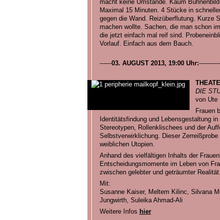
macht keine Umstände. Kaum Bühnenbild.
Maximal 15 Minuten. 4 Stücke in schnelle
gegen die Wand. Reizüberflutung. Kurze 
machen wollte. Sachen, die man schon im
die jetzt einfach mal reif sind. Probenein
Vorlauf. Einfach aus dem Bauch.
------
03. AUGUST 2013, 19:00 Uhr:
----------
THEATE
DIE ST
von Ute
Frauen b
Identitätsfindung und Lebensgestaltung i
Stereotypen, Rollenklischees und der Auff
Selbstverwirklichung. Dieser Zerreißprob
weiblichen Utopien.
Anhand des vielfältigen Inhalts der Fraue
Entscheidungsmomente im Leben von Frau
zwischen gelebter und geträumter Realität
Mit:
Susanne Kaiser, Meltem Kilinc, Silvana Mo
Jungwirth, Suleika Ahmad-Ali
Weitere Infos
hier
_