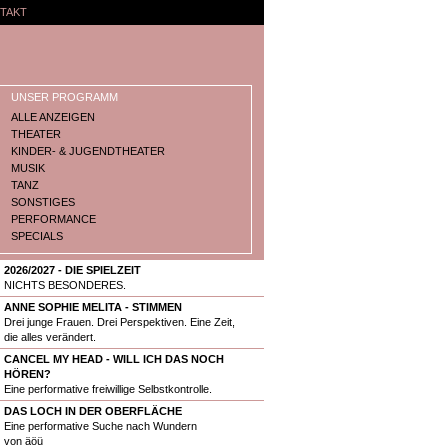
TAKT
UNSER PROGRAMM
ALLE ANZEIGEN
THEATER
KINDER- & JUGENDTHEATER
MUSIK
TANZ
SONSTIGES
PERFORMANCE
SPECIALS
2026/2027 - DIE SPIELZEIT
NICHTS BESONDERES.
ANNE SOPHIE MELITA - STIMMEN
Drei junge Frauen. Drei Perspektiven. Eine Zeit,
die alles verändert.
CANCEL MY HEAD - WILL ICH DAS NOCH
HÖREN?
Eine performative freiwillige Selbstkontrolle.
DAS LOCH IN DER OBERFLÄCHE
Eine performative Suche nach Wundern
von äöü