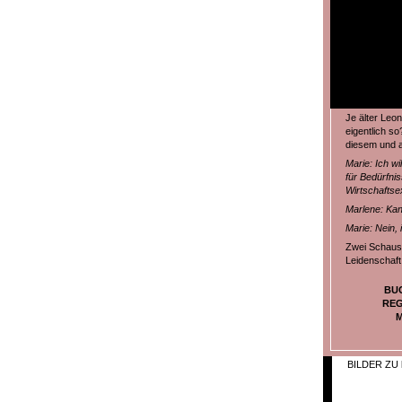
Je älter Leo
eigentlich so
diesem und a
Marie: Ich wi
für Bedürfni
Wirtschaftse
Marlene: Kan
Marie: Nein, 
Zwei Schausp
Leidenschaft 
BU
REG
M
BILDER ZU