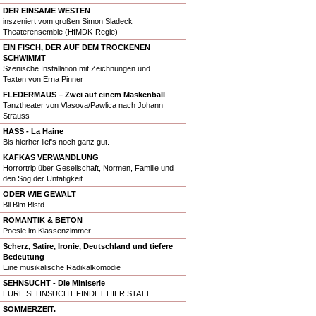
DER EINSAME WESTEN
inszeniert vom großen Simon Sladeck
Theaterensemble (HfMDK-Regie)
EIN FISCH, DER AUF DEM TROCKENEN
SCHWIMMT
Szenische Installation mit Zeichnungen und
Texten von Erna Pinner
FLEDERMAUS – Zwei auf einem Maskenball
Tanztheater von Vlasova/Pawlica nach Johann
Strauss
HASS - La Haine
Bis hierher lief's noch ganz gut.
KAFKAS VERWANDLUNG
Horrortrip über Gesellschaft, Normen, Familie und
den Sog der Untätigkeit.
ODER WIE GEWALT
Bll.Blm.Blstd.
ROMANTIK & BETON
Poesie im Klassenzimmer.
Scherz, Satire, Ironie, Deutschland und tiefere
Bedeutung
Eine musikalische Radikalkomödie
SEHNSUCHT - Die Miniserie
EURE SEHNSUCHT FINDET HIER STATT.
SOMMERZEIT.