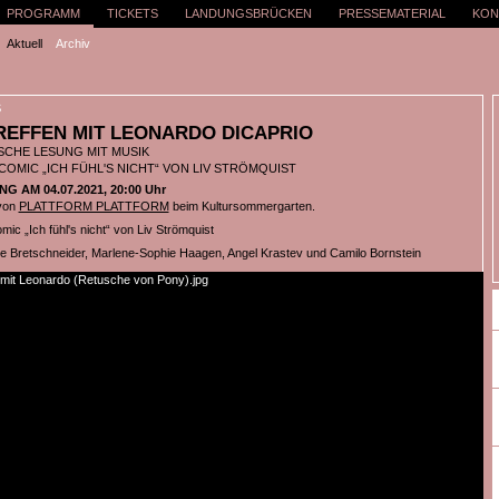
PROGRAMM
TICKETS
LANDUNGSBRÜCKEN
PRESSEMATERIAL
KON
Aktuell
Archiv
S
REFFEN MIT LEONARDO DICAPRIO
ISCHE LESUNG MIT MUSIK
OMIC „ICH FÜHL'S NICHT“ VON LIV STRÖMQUIST
 AM 04.07.2021, 20:00 Uhr
von
PLATTFORM PLATTFORM
beim Kultursommergarten.
ic „Ich fühl's nicht“ von Liv Strömquist
lie Bretschneider, Marlene-Sophie Haagen, Angel Krastev und Camilo Bornstein