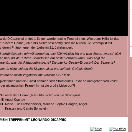
nardo DiCaprio wird, desto jünger werden seine Freundinnen. Wieso zur Hölle ist das
? In ihrem Comic „Ich fühl's nicht“ beschäftigt sich die Autorin Liv Strömquist mit
nderen Phänomenen der Liebe im 21. Jahrhundert.
ll vernünftig sein. Ich will verstehen, wer ICH wirklich bin und was dieses „wahre“ ICH
sse hat und WER diese Bedürfnisse am besten erfüllen kann. Was sagt die
xpertin, was der Pädagogikexperte? Die Interior-Design-Expertin? Der Sexperte?
nst du nicht einfach die Klappe halten und auf dein Gefühl hören?
ich suche einen Vegetarier mit Vorliebe für R`n`B!
ielerinnen und ein Flötist nehmen sich Strömquists Texte an und geben sich voller
der gigantischen Frage hin: Ist die große Liebe out?!
CH
nach dem Comic „Ich fühl's nicht“ von Liv Strömquist
IE
Angel Krastev
IT
Marie Julie Bretschneider, Marlene-Sophie Haagen, Angel
Krastev und Camilo Bornstein
MEIN TREFFEN MIT LEONARDO DICAPRIO