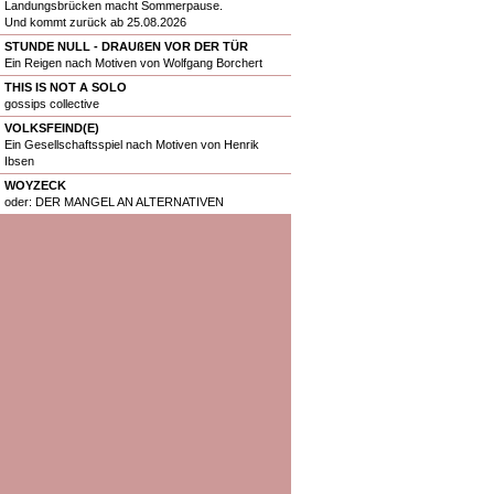
Landungsbrücken macht Sommerpause.
Und kommt zurück ab 25.08.2026
STUNDE NULL - DRAUßEN VOR DER TÜR
Ein Reigen nach Motiven von Wolfgang Borchert
THIS IS NOT A SOLO
gossips collective
VOLKSFEIND(E)
Ein Gesellschaftsspiel nach Motiven von Henrik
Ibsen
WOYZECK
oder: DER MANGEL AN ALTERNATIVEN