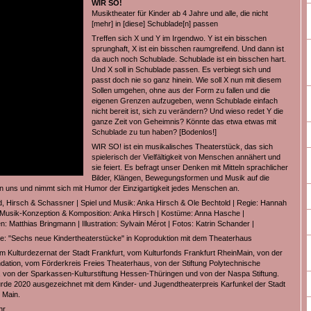
WIR SO!
Musiktheater für Kinder ab 4 Jahre und alle, die nicht
[mehr] in [diese] Schublade[n] passen
Treffen sich X und Y im Irgendwo. Y ist ein bisschen
sprunghaft, X ist ein bisschen raumgreifend. Und dann ist
da auch noch Schublade. Schublade ist ein bisschen hart.
Und X soll in Schublade passen. Es verbiegt sich und
passt doch nie so ganz hinein. Wie soll X nun mit diesem
Sollen umgehen, ohne aus der Form zu fallen und die
eigenen Grenzen aufzugeben, wenn Schublade einfach
nicht bereit ist, sich zu verändern? Und wieso redet Y die
ganze Zeit von Geheimnis? Könnte das etwa etwas mit
Schublade zu tun haben? [Bodenlos!]
WIR SO! ist ein musikalisches Theaterstück, das sich
spielerisch der Vielfältigkeit von Menschen annähert und
sie feiert. Es befragt unser Denken mit Mitteln sprachlicher
Bilder, Klängen, Bewegungsformen und Musik auf die
n uns und nimmt sich mit Humor der Einzigartigkeit jedes Menschen an.
d, Hirsch & Schassner | Spiel und Musik: Anka Hirsch & Ole Bechtold | Regie: Hannah
Musik-Konzeption & Komposition: Anka Hirsch | Kostüme: Anna Hasche |
 Matthias Bringmann | Illustration: Sylvain Mérot | Fotos: Katrin Schander |
e: "Sechs neue Kindertheaterstücke" in Koproduktion mit dem Theaterhaus
m Kulturdezernat der Stadt Frankfurt, vom Kulturfonds Frankfurt RheinMain, von der
ation, vom Förderkreis Freies Theaterhaus, von der Stiftung Polytechnische
, von der Sparkassen-Kulturstiftung Hessen-Thüringen und von der Naspa Stiftung.
rde 2020 ausgezeichnet mit dem Kinder- und Jugendtheaterpreis Karfunkel der Stadt
 Main.
hr