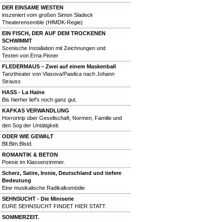
DER EINSAME WESTEN
inszeniert vom großen Simon Sladeck
Theaterensemble (HfMDK-Regie)
EIN FISCH, DER AUF DEM TROCKENEN
SCHWIMMT
Szenische Installation mit Zeichnungen und
Texten von Erna Pinner
FLEDERMAUS – Zwei auf einem Maskenball
Tanztheater von Vlasova/Pawlica nach Johann
Strauss
HASS - La Haine
Bis hierher lief's noch ganz gut.
KAFKAS VERWANDLUNG
Horrortrip über Gesellschaft, Normen, Familie und
den Sog der Untätigkeit.
ODER WIE GEWALT
Bll.Blm.Blstd.
ROMANTIK & BETON
Poesie im Klassenzimmer.
Scherz, Satire, Ironie, Deutschland und tiefere
Bedeutung
Eine musikalische Radikalkomödie
SEHNSUCHT - Die Miniserie
EURE SEHNSUCHT FINDET HIER STATT.
SOMMERZEIT.