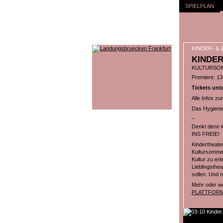
SPIELPLAN
KINDER- &
KINDER
KULTURSOM
Premiere: 13
Tickets unt
Alle Infos zu
Das Hygiene
_
Denkt denn k
INS FREIE!
Kindertheate
Kultursommer
Kultur zu er
Lieblingsthe
sollen. Und 
Mehr oder we
PLATTFOR