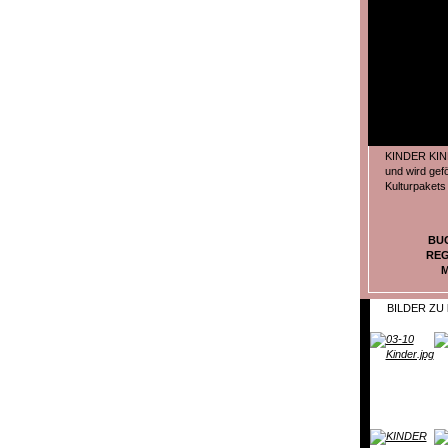
KINDER KIND
und wird gef
Kulturpaket
BU
REG
M
BILDER ZU