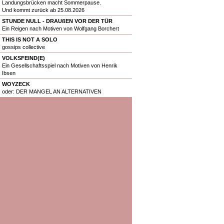
Landungsbrücken macht Sommerpause.
Und kommt zurück ab 25.08.2026
STUNDE NULL - DRAUßEN VOR DER TÜR
Ein Reigen nach Motiven von Wolfgang Borchert
THIS IS NOT A SOLO
gossips collective
VOLKSFEIND(E)
Ein Gesellschaftsspiel nach Motiven von Henrik
Ibsen
WOYZECK
oder: DER MANGEL AN ALTERNATIVEN