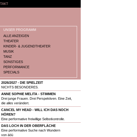
TAKT
UNSER PROGRAMM
ALLE ANZEIGEN
THEATER
KINDER- & JUGENDTHEATER
MUSIK
TANZ
SONSTIGES
PERFORMANCE
SPECIALS
2026/2027 - DIE SPIELZEIT
NICHTS BESONDERES.
ANNE SOPHIE MELITA - STIMMEN
Drei junge Frauen. Drei Perspektiven. Eine Zeit,
die alles verändert.
CANCEL MY HEAD - WILL ICH DAS NOCH
HÖREN?
Eine performative freiwillige Selbstkontrolle.
DAS LOCH IN DER OBERFLÄCHE
Eine performative Suche nach Wundern
von äöü