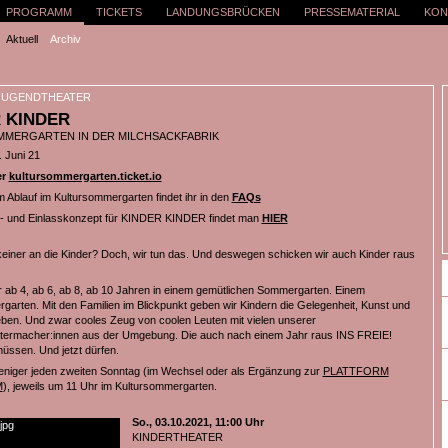
PROGRAMM
TICKETS
LANDUNGSBRÜCKEN
PRESSEMATERIAL
KON
Aktuell
Archiv
 JUGENDTHEATER
 KINDER
MERGARTEN IN DER MILCHSACKFABRIK
. Juni 21
er
kultursommergarten.ticket.io
m Ablauf im Kultursommergarten findet ihr in den
FAQs
- und Einlasskonzept für KINDER KINDER findet man
HIER
einer an die Kinder? Doch, wir tun das. Und deswegen schicken wir auch Kinder raus
r ab 4, ab 6, ab 8, ab 10 Jahren in einem gemütlichen Sommergarten. Einem
garten. Mit den Familien im Blickpunkt geben wir Kindern die Gelegenheit, Kunst und
leben. Und zwar cooles Zeug von coolen Leuten mit vielen unserer
atermacher:innen aus der Umgebung. Die auch nach einem Jahr raus INS FREIE!
müssen. Und jetzt dürfen.
niger jeden zweiten Sonntag (im Wechsel oder als Ergänzung zur
PLATTFORM
M
), jeweils um 11 Uhr im Kultursommergarten.
So., 03.10.2021, 11:00 Uhr
KINDERTHEATER