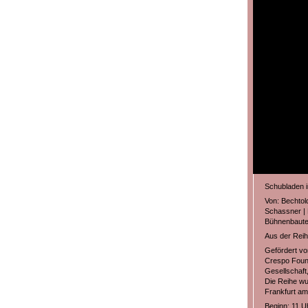
Schubladen i
Von: Bechtol
Schassner | 
Bühnenbauten:
Aus der Reih
Gefördert vo
Crespo Found
Gesellschaft
Die Reihe wu
Frankfurt am
Beginn: 11 U