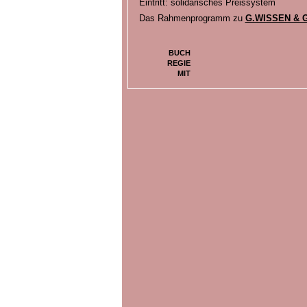
Eintritt: solidarisches Preissystem
Das Rahmenprogramm zu
G.WISSEN & 
BUCH
REGIE
MIT
BILDER ZU
G.SPROCHEN UND G.LESEN - EIN