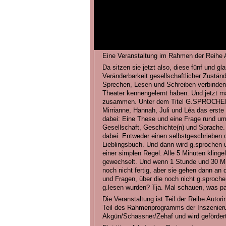
Eine Veranstaltung im Rahmen der Reihe Au
Da sitzen sie jetzt also, diese fünf und gla
Veränderbarkeit gesellschaftlicher Zustän
Sprechen, Lesen und Schreiben verbinden 
Theater kennengelernt haben. Und jetzt m
zusammen. Unter dem Titel G.SPROCHEN 
Mirrianne, Hannah, Juli und Léa das erste 
dabei: Eine These und eine Frage rund um 
Gesellschaft, Geschichte(n) und Sprache. 
dabei. Entweder einen selbstgeschrieben 
Lieblingsbuch. Und dann wird g.sprochen 
einer simplen Regel. Alle 5 Minuten klinge
gewechselt. Und wenn 1 Stunde und 30 Min
noch nicht fertig, aber sie gehen dann an 
und Fragen, über die noch nicht g.sprochen
g.lesen wurden? Tja. Mal schauen, was pa
Die Veranstaltung ist Teil der Reihe Autori
Teil des Rahmenprogramms der Inszeni
Akgün/Schassner/Zehaf und wird gefördert