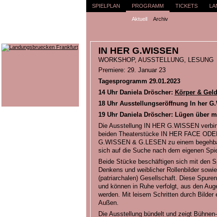
SPIELPLAN
PROGRAMM
TICKETS
LA
Aktuell
Archiv
IN HER G.WISSEN
WORKSHOP, AUSSTELLUNG, LESUNG
Premiere: 29. Januar 23
Tagesprogramm 29.01.2023
14 Uhr Daniela Dröscher:
Körper & Gel
18 Uhr Ausstellungseröffnung In her G
19 Uhr Daniela Dröscher: Lügen über m
Die Ausstellung IN HER G.WISSEN verbind
beiden Theaterstücke IN HER FACE OD
G.WISSEN & G.LESEN zu einem begehbaren
sich auf die Suche nach dem eigenen Spie
Beide Stücke beschäftigen sich mit den S
Denkens und weiblicher Rollenbilder sowie
(patriarchalen) Gesellschaft. Diese Spuren
und können in Ruhe verfolgt, aus den Au
werden. Mit leisem Schritten durch Bilder
Außen.
Die Ausstellung bündelt und zeigt Bühne