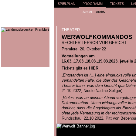
SPIELPLAN
PROGRAMM
TICKETS
LA
Aktuell
Archiv
THEATER
WERWOLFKOMMANDOS
RECHTER TERROR VOR GERICHT
Premiere: 20. Oktober 22
Vorstellungen am
16.03.,17.03.,18.03.,19.03.2023, jeweils 
Tickets gibt es
HIER
„
Entstanden ist (…) eine eindrucksvolle un
verhandelten Fälle, die über das Gescheh
Theater kann, was dem Gericht qua Definiti
21.10.2022, Nicole Nadine Seliger)
„
Vieles, was an diesem Abend vorgetragen 
Dokumentation. Umso wirkungsvoller komm
darüber, dass die Angeklagten als Einzeltä
ohne jede Vernetzung in der rechtsextre
Rundschau, 22.10.2022, Pitt von Bebenbu