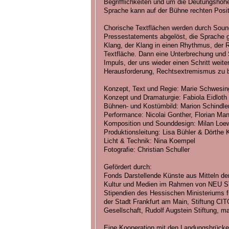
Begrifflichkeiten und um die Deutungshohe
Sprache kann auf der Bühne rechten Posit
Chorische Textflächen werden durch Soun
Pressestatements abgelöst, die Sprache 
Klang, der Klang in einen Rhythmus, der 
Textfläche. Dann eine Unterbrechung und St
Impuls, der uns wieder einen Schritt weite
Herausforderung, Rechtsextremismus zu 
Konzept, Text und Regie: Marie Schwesin
Konzept und Dramaturgie: Fabiola Eidloth 
Bühnen- und Kostümbild: Marion Schindle
Performance: Nicolai Gonther, Florian M
Komposition und Sounddesign: Milan Loe
Produktionsleitung: Lisa Bühler & Dörthe 
Licht & Technik: Nina Koempel
Fotografie: Christian Schuller
Gefördert durch:
Fonds Darstellende Künste aus Mitteln der
Kultur und Medien im Rahmen von NEU S
Stipendien des Hessischen Ministeriums f
der Stadt Frankfurt am Main, Stiftung CI
Gesellschaft, Rudolf Augstein Stiftung, ma
Eine Kooperation mit den Landungsbrücke