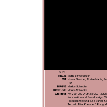
BUCH
REGIE
Marie Schwesinger
MIT
Nicolai Gonther, Florian Mania, 
Ruo
BÜHNE
Marion Schindler
KOSTÜME
Marion Schindler
WEITERE
Konzept und Dramaturgie: Fabiola E
Komposition und Sounddesign: Mil
Produktionsleitung: Lisa Bühler & 
Technik: Nina Koempel // Fotografi